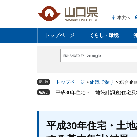
ペ
メ
ー
ニ
本文へ
ジ
ュ
の
ー
トップページ
くらし・環境
先
を
頭
飛
で
ば
G
す
し
o
o
。
て
g
l
本
トップページ
>
組織で探す
>
総合企
e
現在地
文
カ
ス
平成30年住宅・土地統計調査(住宅
足あと
へ
タ
ム
検
索
本
平成30年住宅・土
文