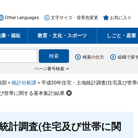
Other Languages
文字サイズ・背景色変更
お気に入り
健康・福祉
教育・文化・スポーツ
しごと・産業
検索の仕方
組織で探
ページ番号検索
画部
>
統計分析課
>
平成30年住宅・土地統計調査(住宅及び世帯
及び世帯に関する基本集計)結果
地統計調査(住宅及び世帯に関