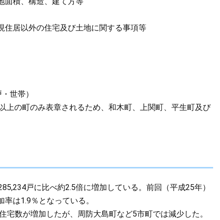
地面積、構造、建て方等
現住居以外の住宅及び土地に関する事項等
戸・世帯）
人以上の町のみ表章されるため、和木町、上関町、平生町及び
285,234戸に比べ約2.5倍に増加している。前回（平成25年）
加率は1.9％となっている。
総住宅数が増加したが、周防大島町など5市町では減少した。