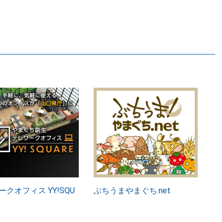
クオフィス YY!SQU
ぶちうまやまぐち.net