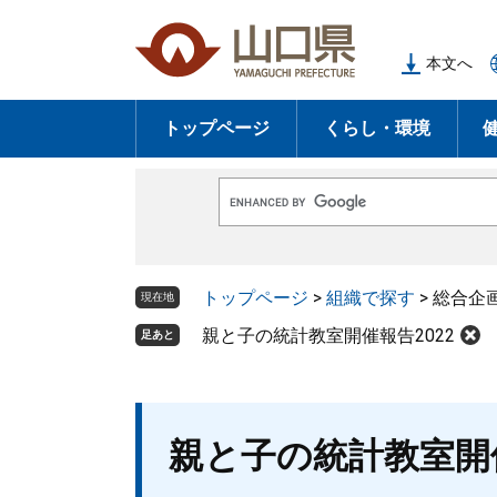
ペ
メ
ー
ニ
本文へ
ジ
ュ
の
ー
トップページ
くらし・環境
先
を
頭
飛
で
ば
G
す
し
o
o
。
て
g
l
本
トップページ
>
組織で探す
>
総合企
e
現在地
文
カ
ス
親と子の統計教室開催報告2022
足あと
へ
タ
ム
検
索
本
親と子の統計教室開催
文