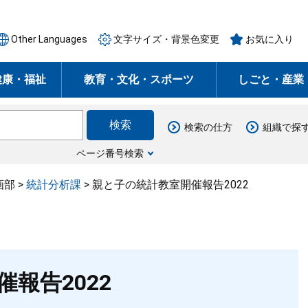
Other Languages
文字サイズ・背景色変更
お気に入り
健康・福祉
教育・文化・スポーツ
しごと・産業
検索の仕方
組織で探
ページ番号検索
画部
>
統計分析課
>
親と子の統計教室開催報告2022
報告2022