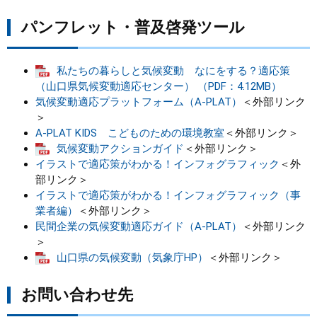
パンフレット・普及啓発ツール
まちづくり
県政情報
私たちの暮らしと気候変動 なにをする？適応策
（山口県気候変動適応センター） （PDF：4.12MB）
気候変動適応プラットフォーム（A-PLAT）
＜外部リンク
＞
A-PLAT KIDS こどものための環境教室
＜外部リンク＞
気候変動アクションガイド
＜外部リンク＞
イラストで適応策がわかる！インフォグラフィック
＜外
部リンク＞
イラストで適応策がわかる！インフォグラフィック（事
業者編）
＜外部リンク＞
民間企業の気候変動適応ガイド（A-PLAT）
＜外部リンク
＞
山口県の気候変動（気象庁HP）
＜外部リンク＞
お問い合わせ先