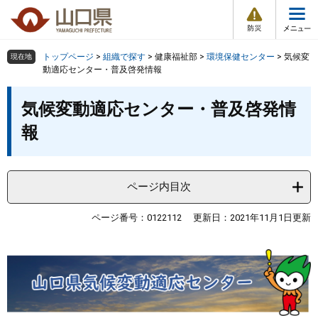
防
ペ
メ
災
ー
ニ
・
メ
災
ジ
ュ
害
ニ
の
ー
組織で探す
情
トップページ
>
組織で探す
>
健康福祉部
>
環境保健センター
>
気候変
現在地
ュ
報
先
を
動適応センター・普及啓発情報
ー
頭
飛
Other Languages
お気に入り
本
ページ番号検索
で
ば
気候変動適応センター・普及啓発情
文
す
し
検索の仕方
組織で探す
サイトマップで探す
報
。
て
本
トップページ
文
へ
ページ内目次
くらし・環境
ページ番号：0122112
更新日：2021年11月1日更新
健康・福祉
教育・文化・スポーツ
しごと・産業・観光