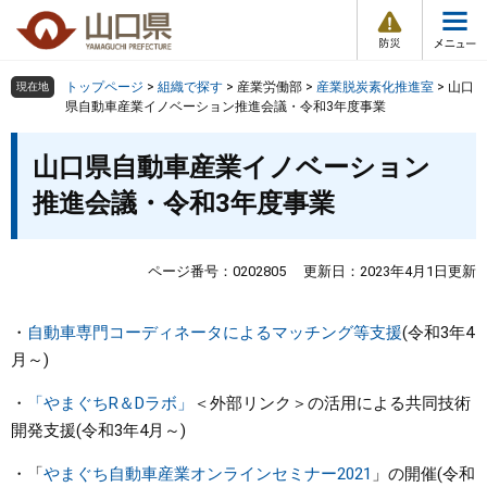
防
ペ
メ
災
ー
ニ
・
メ
災
ジ
ュ
害
ニ
の
ー
組織で探す
情
トップページ
>
組織で探す
>
産業労働部
>
産業脱炭素化推進室
>
山口
現在地
ュ
報
先
を
県自動車産業イノベーション推進会議・令和3年度事業
ー
頭
飛
Other Languages
お気に入り
本
ページ番号検索
で
ば
山口県自動車産業イノベーション
文
す
し
検索の仕方
組織で探す
サイトマップで探す
推進会議・令和3年度事業
。
て
本
トップページ
文
ページ番号：0202805
更新日：2023年4月1日更新
へ
くらし・環境
・
自動車専門コーディネータによるマッチング等支援
(令和3年4
健康・福祉
月～)
・
「やまぐちR＆Dラボ」
＜外部リンク＞
の活用による共同技術
教育・文化・スポーツ
開発支援(令和3年4月～)
しごと・産業・観光
・「
やまぐち自動車産業オンラインセミナー2021
」の開催(令和