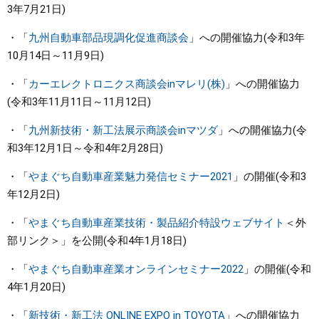
3年7月21日)
まちづくり
・「
九州自動車部品現調化促進商談会
」への開催協力(令和3年
10月14日～11月9日)
県政情報
・「
カーエレクトロニクス商談会inマレリ(株)
」への開催協力
(令和3年11月11日～11月12日)
・「
九州新技術・新工法展示商談会inマツダ
」への開催協力(令
和3年12月1日～令和4年2月28日)
・「
やまぐち自動車産業魅力発信セミナー2021
」の開催(令和3
年12月2日)
・「
やまぐち自動車産業技術・製品紹介特設ウェブサイト
＜外
部リンク＞
」を公開(令和4年1月18日)​
・「
やまぐち自動車産業オンラインセミナー2022
」の開催(令和
4年1月20日)
・「
新技術・新工法 ONLINE EXPO in TOYOTA
」への開催協力