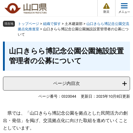
防
ペ
メ
災
ー
ニ
・
メ
災
ジ
ュ
害
ニ
の
ー
組織で探す
情
トップページ
>
組織で探す
>
土木建築部
>
山口きらら博記念公園交流
現在地
ュ
報
先
を
拠点化推進室
>
山口きらら博記念公園公園施設設置管理者の公募につ
ー
いて
頭
飛
Other Languages
お気に入り
ページ番号検索
で
ば
本
す
し
検索の仕方
組織で探す
サイトマップで探す
山口きらら博記念公園公園施設設置
文
。
て
管理者の公募について
本
トップページ
文
へ
くらし・環境
ページ内目次
ページ番号：0320044
更新日：2025年10月8日更新
健康・福祉
教育・文化・スポーツ
県では、「山口きらら博記念公園を拠点とした民間活力の創
出・発信」を掲げ、交流拠点化に向けた取組を進めていくこと
としています。
しごと・産業・観光