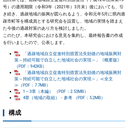
号）の適用期限（令和3年（2021年）3月末）後においても、引
まちづくり
き続き、過疎地域の振興が図られるよう、令和元年5月に県内過
疎市町等を構成員とする研究会を設置し、地域の実情を踏まえ
県政情報
た今後の過疎対策のあり方を検討しました。
このたび、本研究会における意見を集約し、最終報告書の作成
を行いましたので、公表します。
「過疎地域自立促進特別措置法失効後の地域振興対
策～持続可能で自立した地域社会の実現～」《概要版》
（PDF：942KB）
「過疎地域自立促進特別措置法失効後の地域振興対
策～持続可能で自立した地域社会の実現～」≪全文
≫（PDF：7.7MB）
1～3章（本編） （PDF：2.53MB）
4章（地域の取組）・参考 （PDF：5.2MB）
構成