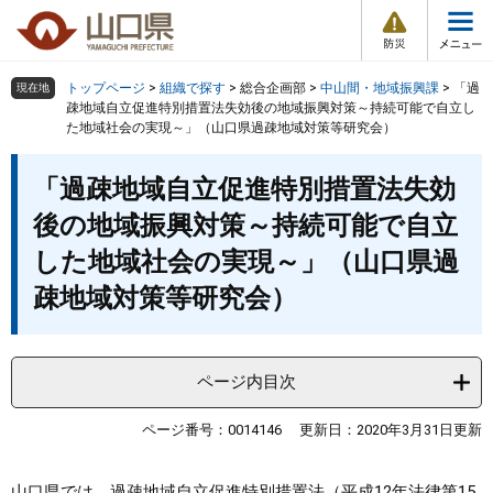
防
ペ
メ
災
ー
ニ
・
メ
災
ジ
ュ
害
ニ
の
ー
組織で探す
情
トップページ
>
組織で探す
>
総合企画部
>
中山間・地域振興課
>
「過
現在地
ュ
報
先
を
疎地域自立促進特別措置法失効後の地域振興対策～持続可能で自立し
ー
た地域社会の実現～」（山口県過疎地域対策等研究会）
頭
飛
Other Languages
お気に入り
ページ番号検索
で
ば
本
す
し
検索の仕方
組織で探す
サイトマップで探す
「過疎地域自立促進特別措置法失効
文
。
て
後の地域振興対策～持続可能で自立
本
トップページ
文
した地域社会の実現～」（山口県過
へ
疎地域対策等研究会）
くらし・環境
健康・福祉
ページ内目次
教育・文化・スポーツ
ページ番号：0014146
更新日：2020年3月31日更新
しごと・産業・観光
山口県では、過疎地域自立促進特別措置法（平成12年法律第15