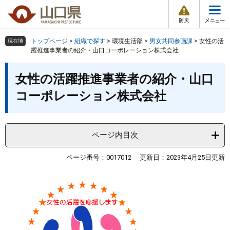
防
ペ
メ
災
ー
ニ
・
メ
災
ジ
ュ
害
ニ
の
ー
組織で探す
情
トップページ
>
組織で探す
>
環境生活部
>
男女共同参画課
>
女性の活
現在地
ュ
報
先
を
躍推進事業者の紹介・山口コーポレーション株式会社
ー
頭
飛
Other Languages
お気に入り
本
ページ番号検索
で
ば
女性の活躍推進事業者の紹介・山口
文
す
し
検索の仕方
組織で探す
サイトマップで探す
コーポレーション株式会社
。
て
本
トップページ
文
へ
ページ内目次
くらし・環境
ページ番号：0017012
更新日：2023年4月25日更新
健康・福祉
教育・文化・スポーツ
しごと・産業・観光