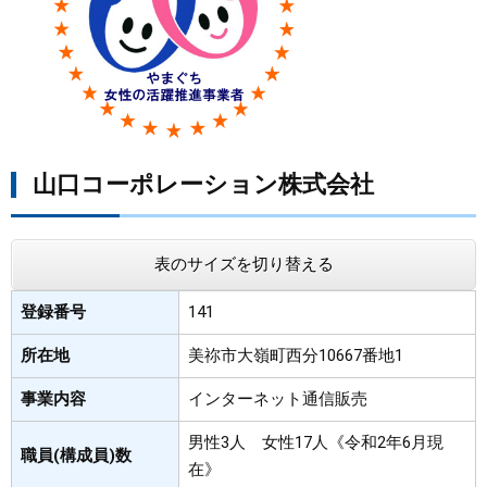
まちづくり
県政情報
山口コーポレーション株式会社
表のサイズを切り替える
登録番号
141
所在地
美祢市大嶺町西分10667番地1
事業内容
インターネット通信販売
男性3人 女性17人《令和2年6月現
職員(構成員)数
在》