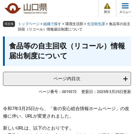
防
ペ
メ
災
ー
ニ
・
メ
災
ジ
ュ
害
ニ
の
ー
組織で探す
情
トップページ
>
組織で探す
>
環境生活部
>
生活衛生課
>
食品等の自主
現在地
ュ
報
先
を
回収（リコール）情報届出制度について
ー
頭
飛
Other Languages
お気に入り
本
ページ番号検索
で
ば
食品等の自主回収（リコール）情報
文
す
し
検索の仕方
組織で探す
サイトマップで探す
届出制度について
。
て
本
トップページ
文
へ
ページ内目次
くらし・環境
ページ番号：0019372
更新日：2025年3月25日更新
健康・福祉
令和7年3月25日から、「食の安心総合情報ホームページ」の改
教育・文化・スポーツ
修に伴い、URLが変更されました。
新しいURLは、以下のとおりです。
しごと・産業・観光