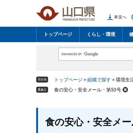
ペ
メ
ー
ニ
本文へ
ジ
ュ
の
ー
トップページ
くらし・環境
先
を
頭
飛
で
ば
G
す
し
o
o
。
て
g
l
本
トップページ
>
組織で探す
>
環境生
e
現在地
文
カ
ス
食の安心・安全メール・第53号
足あと
へ
タ
ム
検
索
本
食の安心・安全メー
文