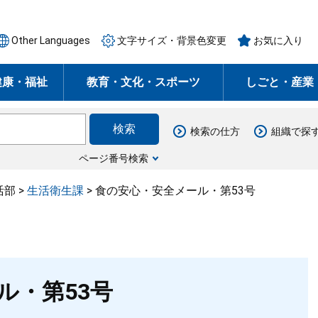
Other Languages
文字サイズ・背景色変更
お気に入り
健康・福祉
教育・文化・スポーツ
しごと・産業
検索の仕方
組織で探
ページ番号検索
活部
>
生活衛生課
>
食の安心・安全メール・第53号
ル・第53号