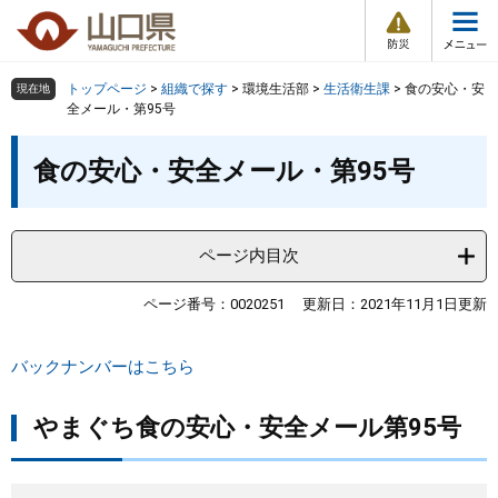
防
ペ
メ
災
ー
ニ
・
メ
災
ジ
ュ
害
ニ
の
ー
組織で探す
情
トップページ
>
組織で探す
>
環境生活部
>
生活衛生課
>
食の安心・安
現在地
ュ
報
先
を
全メール・第95号
ー
頭
飛
Other Languages
お気に入り
本
ページ番号検索
で
ば
食の安心・安全メール・第95号
文
す
し
検索の仕方
組織で探す
サイトマップで探す
。
て
本
トップページ
ページ内目次
文
へ
くらし・環境
ページ番号：0020251
更新日：2021年11月1日更新
健康・福祉
バックナンバーはこちら
教育・文化・スポーツ
やまぐち食の安心・安全メール第95号
しごと・産業・観光