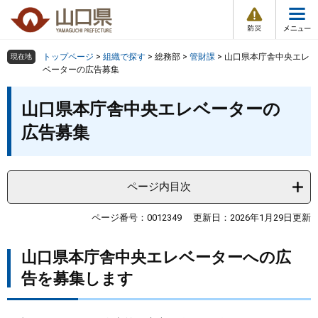
防
ペ
メ
災
ー
ニ
・
メ
災
ジ
ュ
害
ニ
の
ー
組織で探す
情
トップページ
>
組織で探す
>
総務部
>
管財課
>
山口県本庁舎中央エレ
現在地
ュ
報
先
を
ベーターの広告募集
ー
頭
飛
Other Languages
お気に入り
本
ページ番号検索
で
ば
山口県本庁舎中央エレベーターの
文
す
し
検索の仕方
組織で探す
サイトマップで探す
広告募集
。
て
本
トップページ
文
へ
ページ内目次
くらし・環境
ページ番号：0012349
更新日：2026年1月29日更新
健康・福祉
山口県本庁舎中央エレベーターへの広
教育・文化・スポーツ
告を募集します
しごと・産業・観光