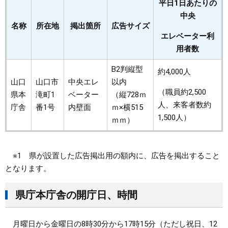
平日1日あたりの
中央
名称
所在地
掲出箇所
広告サイズ
エレベーター利
用者数
B2判縦型
約4,000人
山口
山口市
中央エレ
以内
（職員約2,500
県本
滝町1
ベーター
（縦728ｍ
人、来客者数約
庁舎
番1号
内壁面
ｍ×横515
1,500人）
ｍｍ）
※1 県が設置した広告掲出用の額内に、広告を掲出すること
となります。
県庁本庁舎の開庁日、時間
月曜日から金曜日の8時30分から17時15分（ただし祝日、12