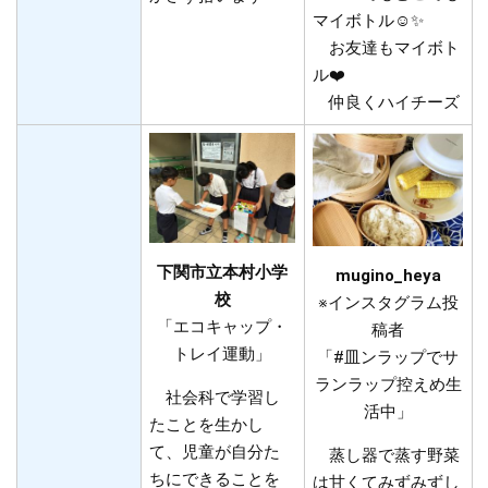
マイボトル☺️✨️
お友達もマイボト
ル❤️
仲良くハイチーズ
下関市立本村小学
mugino_heya​
校​
※インスタグラム投
「エコキャップ・
稿者
トレイ運動」
「#皿ンラップでサ
ランラップ控えめ生
社会科で学習し
活中」
たことを生かし
て、児童が自分た
蒸し器で蒸す野菜
ちにできることを
は甘くてみずみずし