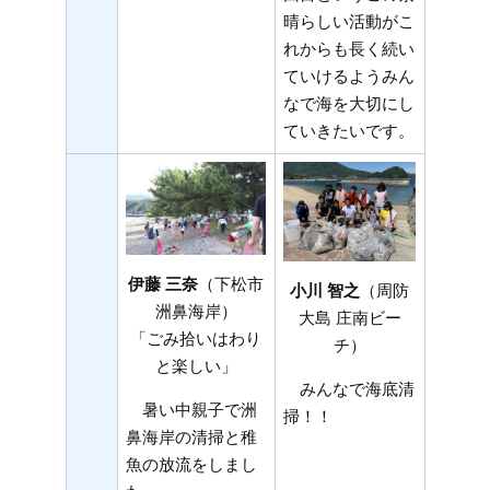
晴らしい活動がこ
れからも長く続い
ていけるようみん
なで海を大切にし
ていきたいです。
伊藤 三奈
（下松市
小川 智之
（周防
洲鼻海岸）
大島 庄南ビー
「ごみ拾いはわり
チ）
と楽しい」
みんなで海底清
暑い中親子で洲
掃！！
鼻海岸の清掃と稚
魚の放流をしまし