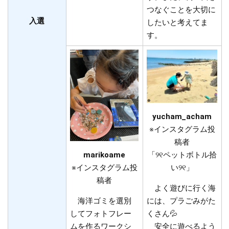
つなぐことを大切に
入選
したいと考えてま
す。
yucham_acham​
※インスタグラム投
稿者
「୨୧ペットボトル拾
marikoame​
い୨୧」
​※インスタグラム投
稿者
よく遊びに行く海
には、プラごみがた
海洋ゴミを選別
くさん💦
してフォトフレー
安全に遊べるよう
ムを作るワークシ