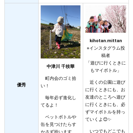
kihotan.mittan​
​※インスタグラム投
稿者
「遊びに行くときに
中津川 千枝華​
もマイボトル」
町内会のゴミ拾
近くの公園に遊び
優秀
い！
に行くときにも、お
友達のところへ遊び
毎年必ず進化し
に行くときにも、必
てるよ！
ずマイボトルを持っ
ペットボトルや
ていくよ😊✨️
缶を見つけたらす
いつでもどこでも
かさず拾います