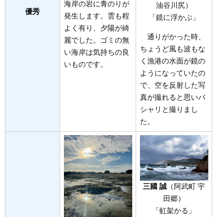
海岸の岩に青のりが
油谷川尻）
優秀
発生します。雲も程
「鏡に浮かぶ」
よく有り、夕陽が綺
通りがかった時、
麗でした。ゴミの無
ちょうど風も波もな
い海岸は気持ちの良
く漁港の水面が鏡の
いものです。
ようになっていたの
で、空を反射した写
真が撮れると思いパ
シャリと撮りまし
た。
三國 誠
（阿武町 宇
田郷）
「虹架かる」