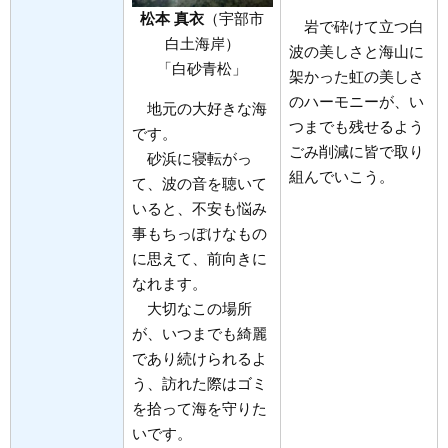
松本 真衣
（宇部市
岩で砕けて立つ白
白土海岸）
波の美しさと海山に
「白砂青松」
架かった虹の美しさ
のハーモニーが、い
地元の大好きな海
つまでも残せるよう
です。
ごみ削減に皆で取り
砂浜に寝転がっ
組んでいこう。
て、波の音を聴いて
いると、不安も悩み
事もちっぽけなもの
に思えて、前向きに
なれます。
大切なこの場所
が、いつまでも綺麗
であり続けられるよ
う、訪れた際はゴミ
を拾って海を守りた
いです。