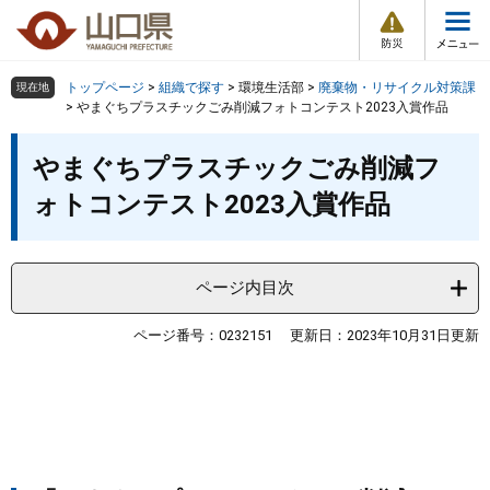
防
ペ
メ
災
ー
ニ
・
メ
災
ジ
ュ
害
ニ
の
ー
組織で探す
情
トップページ
>
組織で探す
>
環境生活部
>
廃棄物・リサイクル対策課
現在地
ュ
報
先
を
>
やまぐちプラスチックごみ削減フォトコンテスト2023入賞作品
ー
頭
飛
Other Languages
お気に入り
本
ページ番号検索
で
ば
やまぐちプラスチックごみ削減フ
文
す
し
検索の仕方
組織で探す
サイトマップで探す
ォトコンテスト2023入賞作品
。
て
本
トップページ
文
へ
ページ内目次
くらし・環境
ページ番号：0232151
更新日：2023年10月31日更新
健康・福祉
教育・文化・スポーツ
しごと・産業・観光