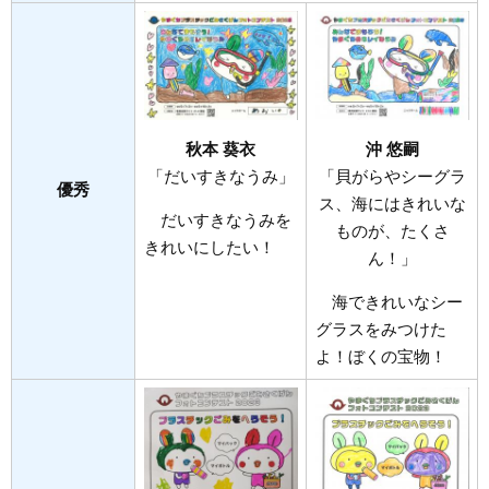
秋本 葵衣​
沖 悠嗣​
「だいすきなうみ」
「貝がらやシーグラ
優秀
ス、海にはきれいな
だいすきなうみを
ものが、たくさ
きれいにしたい！
ん！」
海できれいなシー
グラスをみつけた
よ！ぼくの宝物！