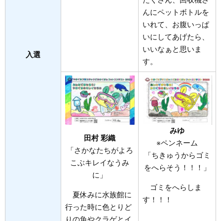
たくさん、回収機さ
んにペットボトルを
いれて、お腹いっぱ
いにしてあげたら、
いいなぁと思いま
入選
す。
みゆ​
田村 彩織
※ペンネーム
「さかなたちがよろ
「ちきゅうからゴミ
こぶキレイなうみ
をへらそう！！！」
に」
ゴミをへらしま
夏休みに水族館に
す！！！
行った時に色とりど
りの魚やクラゲとイ