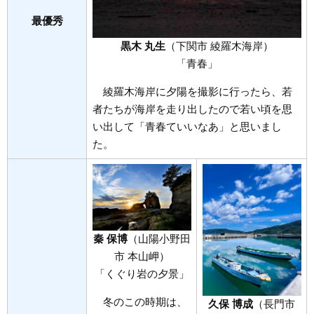
最優秀
黒木 丸生
（下関市 綾羅木海岸）
「青春」
綾羅木海岸に夕陽を撮影に行ったら、若
者たちが海岸を走り出したので若い頃を思
い出して「青春ていいなあ」と思いまし
た。
秦 保博
（山陽小野田
市 本山岬）
「くぐり岩の夕景」
冬のこの時期は、
久保 博成
（長門市