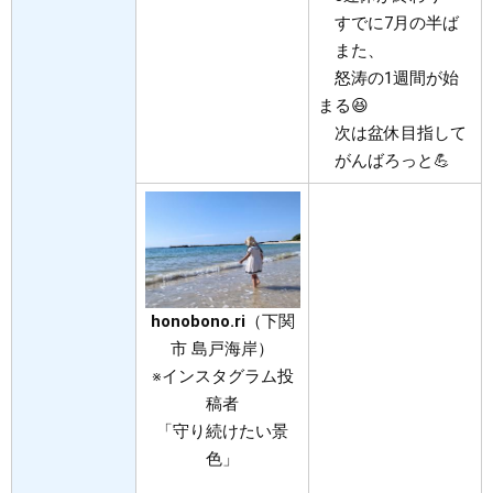
すでに7月の半ば
また、
怒涛の1週間が始
まる😆
次は盆休目指して
がんばろっと💪
honobono.ri
（下関
市 島戸海岸）
※インスタグラム投
稿者
「守り続けたい景
色」