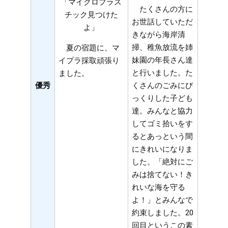
「マイクロプラス
たくさんの方に
チック見つけた
お世話していただ
よ」
きながら海岸清
掃、稚魚放流を姉
夏の宿題に、マ
妹園の年長さん達
イプラ採取頑張り
と行いました。た
ました。
優秀
くさんのごみにび
っくりした子ども
達。みんなと協力
してゴミ拾いをす
るとあっという間
にきれいになりま
した。「絶対にご
みは捨てない！き
れいな海を守る
よ！」とみんなで
約束しました。20
回目というこの素