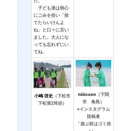
た。
子ども達は熱心
にごみを拾い「捨
てたらいけんよ
ね」と口々に言い
ました。大人にな
っても忘れずにい
てね。
niiiicoon
（下関
小嶋 啓史
（下松市
市 角島）
下松第2埠頭）
※インスタグラム
投稿者
「遊ぶ前はゴミ拾
い」