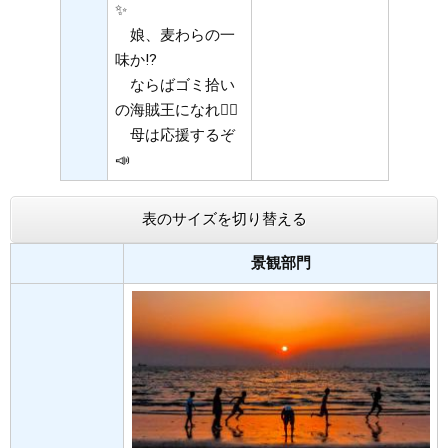
✨
娘、麦わらの一
味か⁉️
ならばゴミ拾い
の海賊王になれ🏴‍☠️
母は応援するぞ
📣
表のサイズを切り替える
景観部門