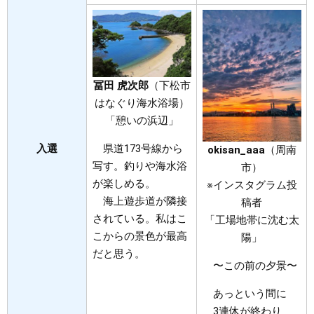
冨田 虎次郎
（下松市
はなぐり海水浴場）
「憩いの浜辺」
入選
県道173号線から
okisan_aaa
（周南
写す。釣りや海水浴
市）
が楽しめる。
※インスタグラム投
海上遊歩道が隣接
稿者
されている。私はこ
「工場地帯に沈む太
こからの景色が最高
陽」
だと思う。
〜この前の夕景〜
あっという間に
3連休が終わり