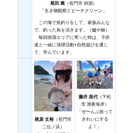
尾田 篤
（長門市 掛淵）
「生き物観察とビーチクリーン」
この海で魚釣りをして、家族みんな
で、釣った魚を頂きます。（鱸や鰆）
毎回掛淵エリアに寄った時は、子供
達と一緒に清掃活動+自然遊びを通じ
て、学んでいます。
藤井 昌代
（下松
市 洲鼻海岸）
「ぜ〜んぶ拾って
きれいにする
梶原 丈裕
（長門市
よ！」
二位ノ浜）