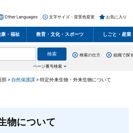
Other Languages
文字サイズ・背景色変更
お気に入り
健康・福祉
教育・文化・スポーツ
しごと・産業
検索の仕方
組織で探
ページ番号検索
活部
>
自然保護課
>
特定外来生物・外来生物について
生物について