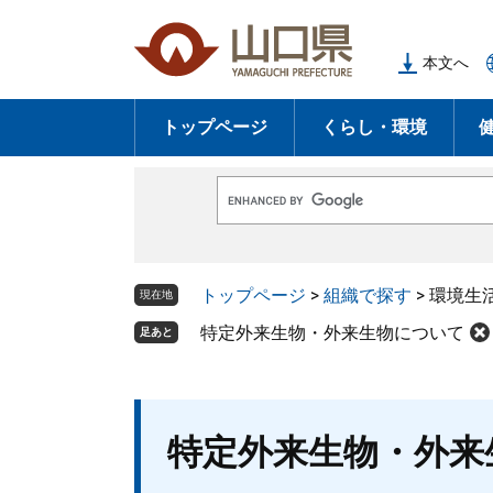
ペ
メ
ー
ニ
本文へ
ジ
ュ
の
ー
トップページ
くらし・環境
先
を
頭
飛
で
ば
G
す
し
o
o
。
て
g
l
本
トップページ
>
組織で探す
>
環境生
e
現在地
文
カ
ス
特定外来生物・外来生物について
足あと
へ
タ
ム
検
索
本
特定外来生物・外来
文