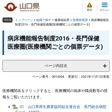
防
ペ
メ
災
ー
ニ
・
メ
災
ジ
ュ
害
ニ
の
ー
組織で探す
情
トップページ
>
組織で探す
>
健康福祉部
>
医療政策課
>
病床機能報告
現在地
ュ
報
先
を
制度2016・長門保健医療圏(医療機関ごとの個票データ)
ー
頭
飛
Other Languages
お気に入り
本
ページ番号検索
で
ば
病床機能報告制度2016・長門保健
文
す
し
検索の仕方
組織で探す
サイトマップで探す
医療圏(医療機関ごとの個票データ)
。
て
本
トップページ
文
へ
ページ内目次
くらし・環境
ページ番号：0014304
更新日：2021年11月1日更新
健康・福祉
医療機関名をクリックすると、医療機関の病床や職員数等の情
教育・文化・スポーツ
報をご覧いただけます。
01 山口県厚生農業協同組合連合会 長門総合病院
しごと・産業・観光