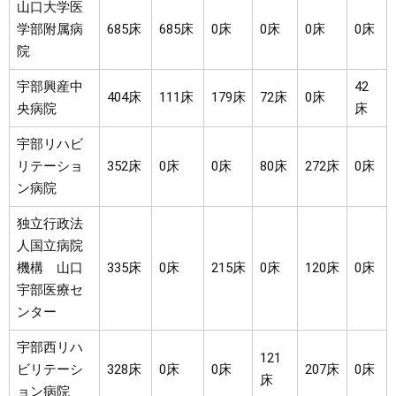
山口大学医
学部附属病
685床
685床
0床
0床
0床
0床
院
宇部興産中
42
404床
111床
179床
72床
0床
央病院
床
宇部リハビ
リテーショ
352床
0床
0床
80床
272床
0床
ン病院
独立行政法
人国立病院
機構 山口
335床
0床
215床
0床
120床
0床
宇部医療セ
ンター
宇部西リハ
121
ビリテーシ
328床
0床
0床
207床
0床
床
ョン病院