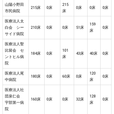
山陽小野田
215
215床
0床
0床
0床
0床
市民病院
床
医療法人太
159
白会 シー
210床
0床
0床
51床
0床
床
サイド病院
医療法人聖
比留会 セ
101
184床
0床
43床
40床
0床
ントヒル病
床
院
医療法人尾
120
180床
0床
60床
0床
0床
中病院
床
医療法人社
団泉仁会
128
160床
0床
0床
32床
0床
宇部第一病
床
院