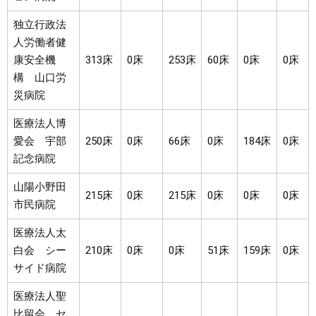
独立行政法
人労働者健
康安全機
313床
0床
253床
60床
0床
0床
構 山口労
災病院
医療法人博
愛会 宇部
250床
0床
66床
0床
184床
0床
記念病院
山陽小野田
215床
0床
215床
0床
0床
0床
市民病院
医療法人太
白会 シー
210床
0床
0床
51床
159床
0床
サイド病院
医療法人聖
比留会 セ