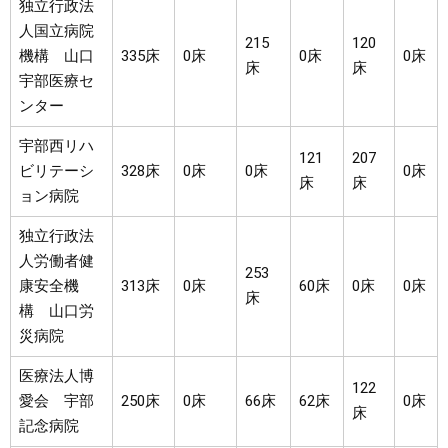
独立行政法
人国立病院
215
120
機構 山口
335床
0床
0床
0床
床
床
宇部医療セ
ンター
宇部西リハ
121
207
ビリテーシ
328床
0床
0床
0床
床
床
ョン病院
独立行政法
人労働者健
253
康安全機
313床
0床
60床
0床
0床
床
構 山口労
災病院
医療法人博
122
愛会 宇部
250床
0床
66床
62床
0床
床
記念病院