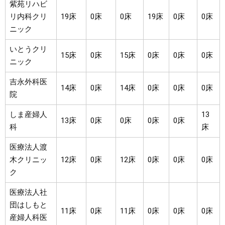
紫苑リハビ
リ内科クリ
19床
0床
0床
19床
0床
0床
ニック
いとうクリ
15床
0床
15床
0床
0床
0床
ニック
吉永外科医
14床
0床
14床
0床
0床
0床
院
しま産婦人
13
13床
0床
0床
0床
0床
科
床
医療法人渡
木クリニッ
12床
0床
12床
0床
0床
0床
ク
医療法人社
団はしもと
11床
0床
11床
0床
0床
0床
産婦人科医