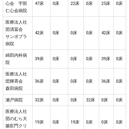
心会 宇部
47床
0床
22床
0床
25床
0床
仁心会病院
医療法人社
団清冨会
42床
0床
0床
0床
42床
0床
サンポプラ
病院
綿田内科病
39床
0床
0床
0床
39床
0床
院
医療法人社
団輝斉会
36床
0床
0床
0床
36床
0床
森田病院
瀬戸病院
32床
0床
0床
32床
0床
0床
医療法人社
団のむら大
19床
0床
19床
0床
0床
0床
腸肛門クリ