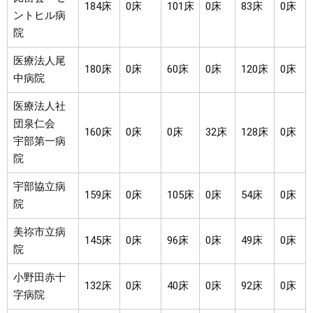
184床
0床
101床
0床
83床
0床
ントヒル病
院
医療法人尾
180床
0床
60床
0床
120床
0床
中病院
医療法人社
団泉仁会
160床
0床
0床
32床
128床
0床
宇部第一病
院
宇部協立病
159床
0床
105床
0床
54床
0床
院
美祢市立病
145床
0床
96床
0床
49床
0床
院
小野田赤十
132床
0床
40床
0床
92床
0床
字病院