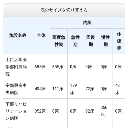
表のサイズを切り替える
内訳
休
施設名称
全体
高度急
急性
回復
慢性
棟
性期
期
期
期
等
山口大学医
学部附属病
685床
685床
0床
0床
0床
0床
院
宇部興産中
179
42
404床
111床
72床
0床
央病院
床
床
宇部リハビ
260
リテーショ
352床
0床
0床
92床
0床
床
ン病院