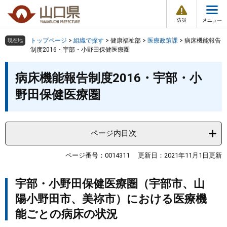
防
ペ
メ
災
ー
ニ
・
メ
災
ジ
ュ
害
ニ
の
ー
組織で探す
情
トップページ
>
組織で探す
>
健康福祉部
>
医療政策課
>
病床機能報告
現在地
ュ
報
先
を
制度2016・宇部・小野田保健医療圏
ー
頭
飛
Other Languages
お気に入り
本
ページ番号検索
で
ば
病床機能報告制度2016・宇部・小
文
す
し
検索の仕方
組織で探す
サイトマップで探す
野田保健医療圏
。
て
本
トップページ
文
へ
ページ内目次
くらし・環境
ページ番号：0014311
更新日：2021年11月1日更新
健康・福祉
宇部・小野田保健医療圏（宇部市、山
教育・文化・スポーツ
陽小野田市、美祢市）における医療機
能ごとの病床の状況
しごと・産業・観光