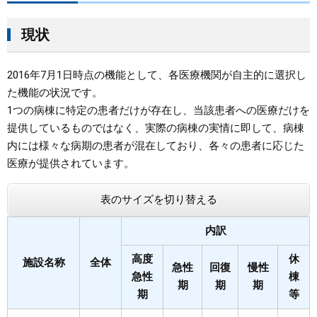
まちづくり
現状
県政情報
2016年7月1日時点の機能として、各医療機関が自主的に選択し
た機能の状況です。
1つの病棟に特定の患者だけが存在し、当該患者への医療だけを
提供しているものではなく、実際の病棟の実情に即して、病棟
内には様々な病期の患者が混在しており、各々の患者に応じた
医療が提供されています。
表のサイズを切り替える
内訳
高度
休
施設名称
全体
急性
回復
慢性
急性
棟
期
期
期
期
等