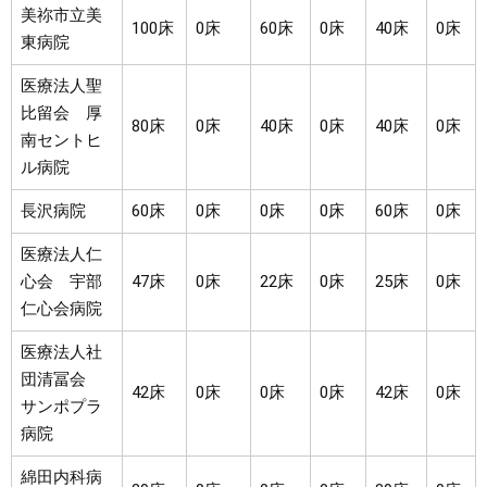
美祢市立美
100床
0床
60床
0床
40床
0床
東病院
医療法人聖
比留会 厚
80床
0床
40床
0床
40床
0床
南セントヒ
ル病院
長沢病院
60床
0床
0床
0床
60床
0床
医療法人仁
心会 宇部
47床
0床
22床
0床
25床
0床
仁心会病院
医療法人社
団清冨会
42床
0床
0床
0床
42床
0床
サンポプラ
病院
綿田内科病