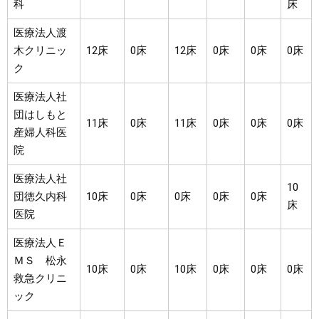
科
床
医療法人渡
木クリニッ
12床
0床
12床
0床
0床
0床
ク
医療法人社
団はしもと
11床
0床
11床
0床
0床
0床
産婦人科医
院
医療法人社
10
団徳久内科
10床
0床
0床
0床
0床
床
医院
医療法人Ｅ
ＭＳ 松永
10床
0床
10床
0床
0床
0床
救急クリニ
ック