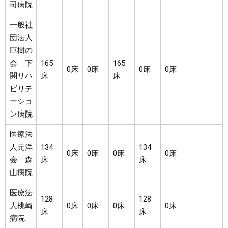
司病院
一般社
団法人
巨樹の
会 下
165
165
0床
0床
0床
0床
関リハ
床
床
ビリテ
ーショ
ン病院
医療法
人元洋
134
134
0床
0床
0床
0床
会 森
床
床
山病院
医療法
128
128
人桃崎
0床
0床
0床
0床
床
床
病院