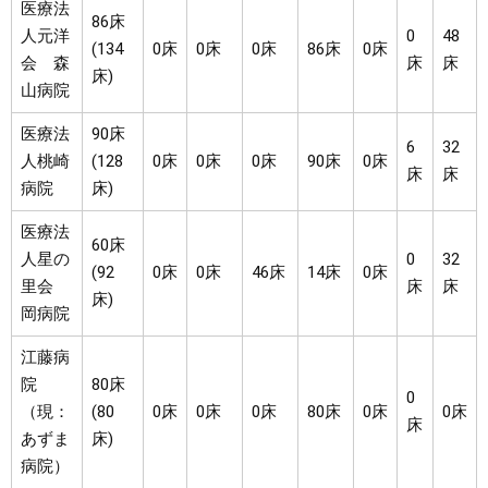
医療法
86床
人元洋
0
48
(134
0床
0床
0床
86床
0床
会 森
床
床
床)
山病院
医療法
90床
6
32
人桃崎
(128
0床
0床
0床
90床
0床
床
床
病院
床)
医療法
60床
人星の
0
32
(92
0床
0床
46床
14床
0床
里会
床
床
床)
岡病院
江藤病
院
80床
0
（現：
(80
0床
0床
0床
80床
0床
0床
床
あずま
床)
病院）