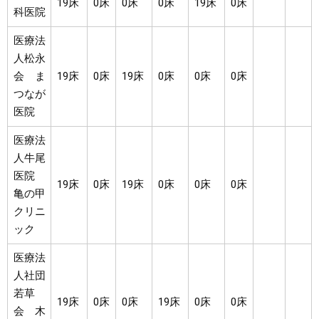
19床
0床
0床
0床
19床
0床
科医院
医療法
人松永
会 ま
19床
0床
19床
0床
0床
0床
つなが
医院
医療法
人牛尾
医院
19床
0床
19床
0床
0床
0床
亀の甲
クリニ
ック
医療法
人社団
若草
19床
0床
0床
19床
0床
0床
会 木