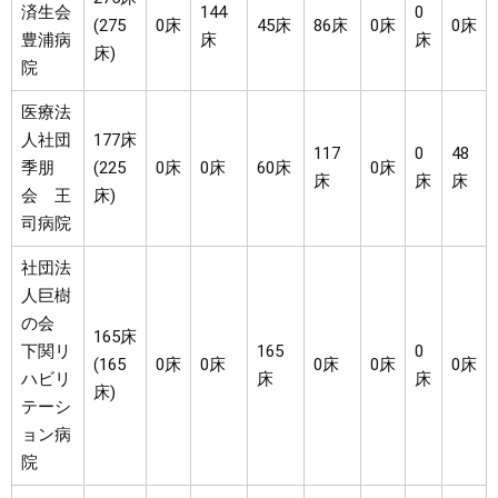
済生会
144
0
(275
0床
45床
86床
0床
0床
豊浦病
床
床
床)
院
医療法
人社団
177床
117
0
48
季朋
(225
0床
0床
60床
0床
床
床
床
会 王
床)
司病院
社団法
人巨樹
の会
165床
下関リ
165
0
(165
0床
0床
0床
0床
0床
ハビリ
床
床
床)
テーシ
ョン病
院