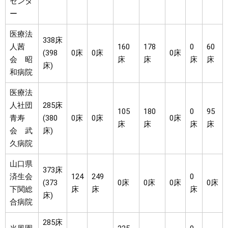
センタ
ー
医療法
338床
人茜
160
178
0
60
(398
0床
0床
0床
会 昭
床
床
床
床
床)
和病院
医療法
人社団
285床
105
180
0
95
青寿
(380
0床
0床
0床
床
床
床
床
会 武
床)
久病院
山口県
373床
済生会
124
249
0
(373
0床
0床
0床
0床
下関総
床
床
床
床)
合病院
285床