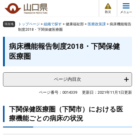
防
ペ
メ
災
ー
ニ
・
メ
災
ジ
ュ
害
ニ
の
ー
組織で探す
情
トップページ
>
組織で探す
>
健康福祉部
>
医療政策課
>
病床機能報告
現在地
ュ
報
先
を
制度2018・下関保健医療圏
ー
頭
飛
Other Languages
お気に入り
本
ページ番号検索
で
ば
病床機能報告制度2018・下関保健
文
す
し
検索の仕方
組織で探す
サイトマップで探す
医療圏
。
て
本
トップページ
文
へ
ページ内目次
くらし・環境
ページ番号：0014339
更新日：2021年11月1日更新
健康・福祉
下関保健医療圏（下関市）における医
教育・文化・スポーツ
療機能ごとの病床の状況
しごと・産業・観光