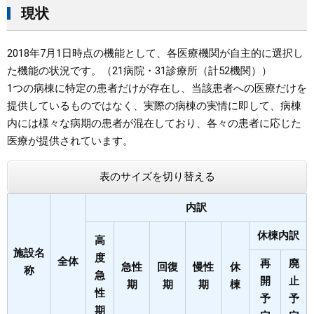
現状
まちづくり
2018年7月1日時点の機能として、各医療機関が自主的に選択し
県政情報
た機能の状況です。（21病院・31診療所（計52機関））
1つの病棟に特定の患者だけが存在し、当該患者への医療だけを
提供しているものではなく、実際の病棟の実情に即して、病棟
内には様々な病期の患者が混在しており、各々の患者に応じた
医療が提供されています。
表のサイズを切り替える
内訳
休棟内訳
高
施設名
度
全体
再
廃
急性
回復
慢性
休
称
急
開
止
期
期
期
棟
性
予
予
期