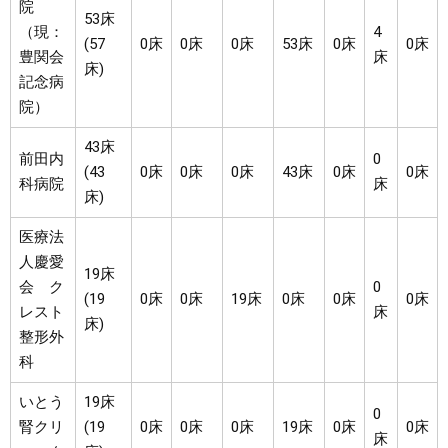
院
53床
（現：
4
(57
0床
0床
0床
53床
0床
0床
豊関会
床
床)
記念病
院）
43床
前田内
0
(43
0床
0床
0床
43床
0床
0床
科病院
床
床)
医療法
人慶愛
19床
会 ク
0
(19
0床
0床
19床
0床
0床
0床
レスト
床
床)
整形外
科
いとう
19床
0
腎クリ
(19
0床
0床
0床
19床
0床
0床
床