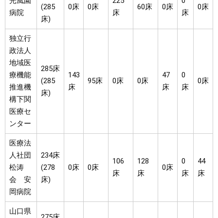
光風園
225
0
(285
0床
0床
60床
0床
0床
病院
床
床
床)
独立行
政法人
地域医
285床
療機能
143
47
0
(285
95床
0床
0床
0床
推進機
床
床
床
床)
構下関
医療セ
ンター
医療法
人社団
234床
106
128
0
44
松涛
(278
0床
0床
0床
床
床
床
床
会 安
床)
岡病院
山口県
275床