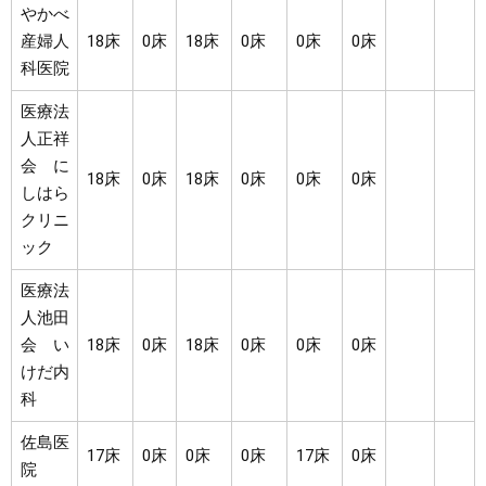
やかべ
産婦人
18床
0床
18床
0床
0床
0床
科医院
医療法
人正祥
会 に
18床
0床
18床
0床
0床
0床
しはら
クリニ
ック
医療法
人池田
会 い
18床
0床
18床
0床
0床
0床
けだ内
科
佐島医
17床
0床
0床
0床
17床
0床
院