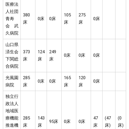
医療法
人社団
380
105
275
青寿
0床
0床
0床
床
床
床
会 武
久病院
山口県
済生会
373
124
249
0床
0床
0床
下関総
床
床
床
合病院
光風園
285
165
120
0床
0床
0床
病院
床
床
床
独立行
政法人
地域医
療機能
285
143
47
(47
(0
95床
0床
0床
推進機
床
床
床
床)
床)