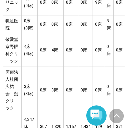
リニッ
0床
0床
0床
0床
9床
0床
(9床)
床
ク
帆足医
0床
8
0床
0床
0床
0床
0床
0床
院
(8床)
床
敬愛堂
京野眼
4床
0
0床
4床
0床
0床
0床
0床
科クリ
(4床)
床
ニック
医療法
人社団
広祐
3床
0
0床
3床
0床
0床
0床
0床
会 螢
(3床)
床
クリニ
ック
4,347
床
307
1,320
1,157
1,434
129
54
371