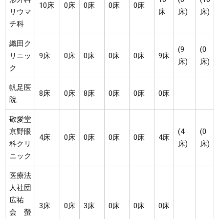
10床
0床
0床
0床
0床
リウマ
床
床)
床)
チ科
織田ク
(9
(0
リニッ
9床
0床
0床
0床
0床
9床
床)
床)
ク
帆足医
8床
0床
8床
0床
0床
0床
院
敬愛堂
京野眼
(4
(0
4床
0床
0床
0床
0床
4床
科クリ
床)
床)
ニック
医療法
人社団
広祐
3床
0床
3床
0床
0床
0床
会 螢