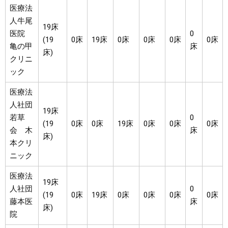
医療法
人牛尾
19床
医院
0
(19
0床
19床
0床
0床
0床
0床
亀の甲
床
床)
クリニ
ック
医療法
人社団
19床
若草
0
(19
0床
0床
19床
0床
0床
0床
会 木
床
床)
本クリ
ニック
医療法
19床
人社団
0
(19
0床
19床
0床
0床
0床
0床
藤本医
床
床)
院