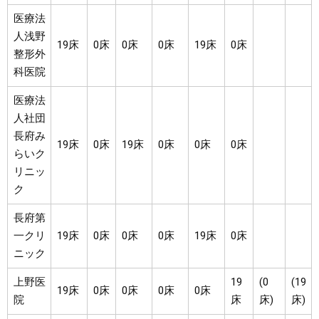
医療法
人浅野
19床
0床
0床
0床
19床
0床
整形外
科医院
医療法
人社団
長府み
19床
0床
19床
0床
0床
0床
らいク
リニッ
ク
長府第
一クリ
19床
0床
0床
0床
19床
0床
ニック
上野医
19
(0
(19
19床
0床
0床
0床
0床
院
床
床)
床)