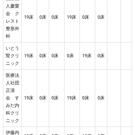
人慶愛
会 ク
19床
0床
0床
19床
0床
0床
レスト
整形外
科
いとう
腎クリ
19床
0床
0床
0床
19床
0床
ニック
医療法
人社団
正清
会 す
19床
0床
0床
19床
0床
0床
みだ内
科クリ
ニック
伊藤内