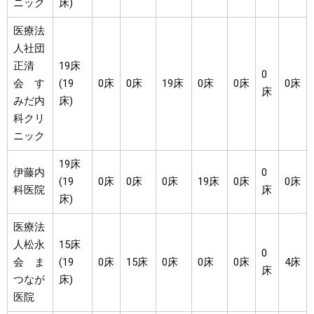
ニック
床)
医療法
人社団
正清
19床
0
会 す
(19
0床
0床
19床
0床
0床
0床
床
みだ内
床)
科クリ
ニック
19床
伊藤内
0
(19
0床
0床
0床
19床
0床
0床
科医院
床
床)
医療法
人松永
15床
0
会 ま
(19
0床
15床
0床
0床
0床
4床
床
つなが
床)
医院