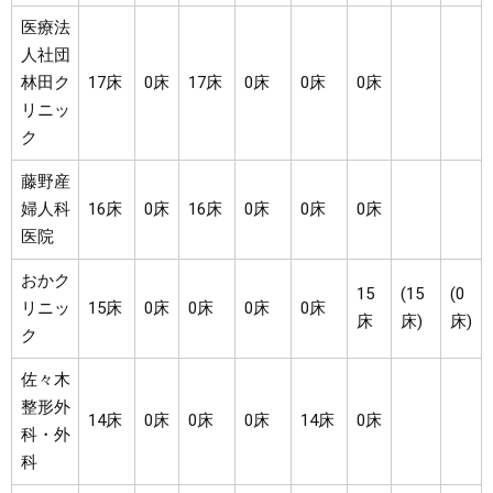
医療法
人社団
林田ク
17床
0床
17床
0床
0床
0床
リニッ
ク
藤野産
婦人科
16床
0床
16床
0床
0床
0床
医院
おかク
15
(15
(0
リニッ
15床
0床
0床
0床
0床
床
床)
床)
ク
佐々木
整形外
14床
0床
0床
0床
14床
0床
科・外
科