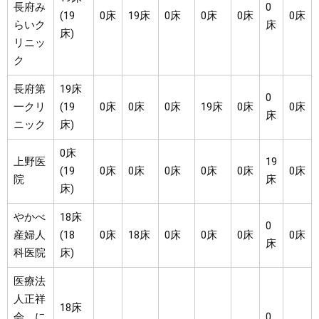
長府み
0
(19
0床
19床
0床
0床
0床
0床
らいク
床
床)
リニッ
ク
長府第
19床
0
一クリ
(19
0床
0床
0床
19床
0床
0床
床
ニック
床)
0床
上野医
19
(19
0床
0床
0床
0床
0床
0床
院
床
床)
やかべ
18床
0
産婦人
(18
0床
18床
0床
0床
0床
0床
床
科医院
床)
医療法
人正祥
18床
会 に
0