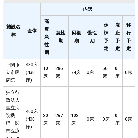
内訳
高
休
廃
移
施設名
度
全体
急性
回復
慢性
棟
止
行
称
急
期
期
期
予
予
予
性
定
定
定
期
下関市
430床
10
286
60
0
立市民
(430
74床
0床
0床
床
床
床
床
病院
床)
独立行
政法人
国立病
400床
院機
30
267
103
0
(400
0床
0床
0床
構 関
床
床
床
床
床)
門医療