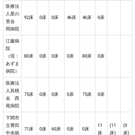
医療法
人星の
92床
0床
0床
46床
46床
0床
里会
岡病院
江藤病
院
（現：
80床
0床
0床
0床
80床
0床
あずま
病院）
医療法
人其桃
75床
0床
0床
0床
75床
0床
会 西
尾病院
下関市
立豊田
11
(11
(0
71床
0床
60床
0床
0床
中央病
床
床)
床)