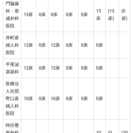
門脇歯
科・形
13
(13
(0
13床
0床
0床
0床
0床
成外科
床
床)
床)
医院
井町産
婦人科
12床
0床
12床
0床
0床
0床
医院
平尾泌
12床
0床
12床
0床
0床
0床
尿器科
医療法
人社団
野口産
10床
0床
10床
0床
0床
0床
婦人科
医院
時任整
形外科
10
(0
(10