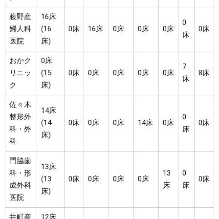
藤野産
16床
0
婦人科
(16
0床
16床
0床
0床
0床
0床
床
医院
床)
おかク
0床
7
リニッ
(15
0床
0床
0床
0床
0床
8床
床
ク
床)
佐々木
14床
整形外
0
(14
0床
0床
0床
14床
0床
0床
科・外
床
床)
科
門脇歯
13床
科・形
13
0
(13
0床
0床
0床
0床
0床
成外科
床
床
床)
医院
井町産
12床