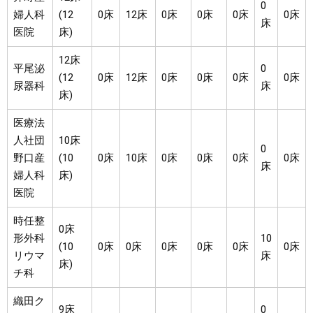
0
婦人科
(12
0床
12床
0床
0床
0床
0床
床
医院
床)
12床
平尾泌
0
(12
0床
12床
0床
0床
0床
0床
尿器科
床
床)
医療法
人社団
10床
0
野口産
(10
0床
10床
0床
0床
0床
0床
床
婦人科
床)
医院
時任整
0床
形外科
10
(10
0床
0床
0床
0床
0床
0床
リウマ
床
床)
チ科
織田ク
9床
0