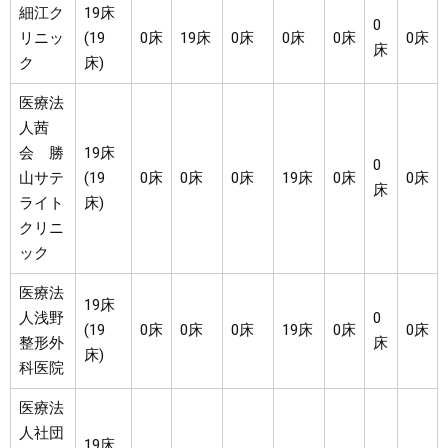
細江ク
19床
0
リニッ
(19
0床
19床
0床
0床
0床
0床
床
ク
床)
医療法
人茜
会 勝
19床
0
山サテ
(19
0床
0床
0床
19床
0床
0床
床
ライト
床)
クリニ
ック
医療法
19床
人浅野
0
(19
0床
0床
0床
19床
0床
0床
整形外
床
床)
科医院
医療法
人社団
19床