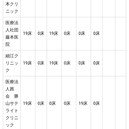
本クリ
ニック
医療法
人社団
19床
0床
19床
0床
0床
0床
藤本医
院
細江ク
リニッ
19床
0床
19床
0床
0床
0床
ク
医療法
人茜
会 勝
山サテ
19床
0床
0床
0床
19床
0床
ライト
クリニ
ック