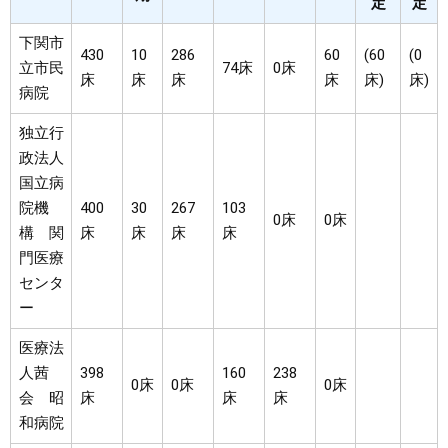
定
定
下関市
430
10
286
60
(60
(0
立市民
74床
0床
床
床
床
床
床)
床)
病院
独立行
政法人
国立病
院機
400
30
267
103
0床
0床
構 関
床
床
床
床
門医療
センタ
ー
医療法
人茜
398
160
238
0床
0床
0床
会 昭
床
床
床
和病院