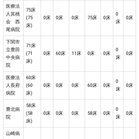
医療法
75床
人其桃
0
(75
0床
0床
0床
75床
0床
0床
会 西
床
床)
尾病院
下関市
71床
立豊田
0
(71
0床
60床
11床
0床
0床
0床
中央病
床
床)
院
医療法
60床
0
人長府
(60
0床
0床
0床
60床
0床
0床
床
病院
床)
58床
豊北病
0
(58
0床
0床
0床
58床
0床
0床
院
床
床)
山崎病