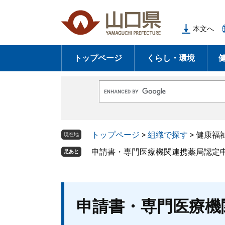
ペ
メ
ー
ニ
本文へ
ジ
ュ
の
ー
トップページ
くらし・環境
先
を
頭
飛
で
ば
G
す
し
o
o
。
て
g
l
本
トップページ
>
組織で探す
>
健康福
e
現在地
文
カ
ス
申請書・専門医療機関連携薬局認定
足あと
へ
タ
ム
検
索
本
申請書・専門医療機
文