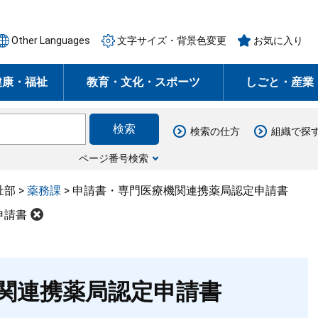
Other Languages
文字サイズ・背景色変更
お気に入り
健康・福祉
教育・文化・スポーツ
しごと・産業
検索の仕方
組織で探
ページ番号検索
祉部
>
薬務課
>
申請書・専門医療機関連携薬局認定申請書
申請書
関連携薬局認定申請書