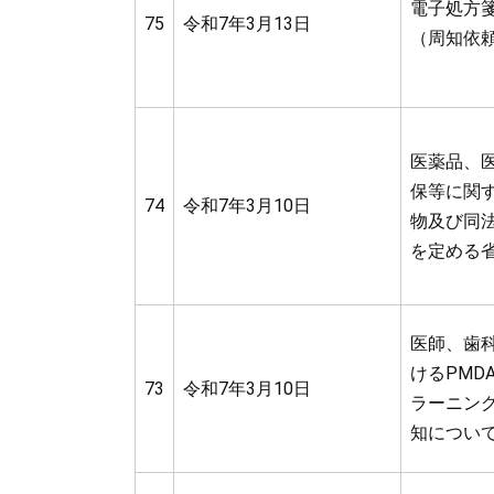
電子処方
75
令和7年3月13日
（周知依
医薬品、
保等に関
74
令和7年3月10日
物及び同
を定める
医師、歯
けるPMD
73
令和7年3月10日
ラーニン
知につい