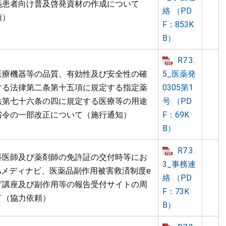
箋患者向け普及啓発資材の作成について
絡 （PD
頼）
F：853K
B）
R7.3.
医療機器等の品質、有効性及び安全性の確
5_医薬発
する法律第二条第十五項に規定する指定薬
0305第1
法第七十六条の四に規定する医療等の用途
号 （PD
省令の一部改正について（施行通知）
F：69K
B）
R7.3.
科医師及び薬剤師の免許証の交付時等にお
3_事務連
Aメディナビ、医薬品副作用被害救済制度e
絡 （PD
グ講座及び副作用等の報告受付サイトの周
F：73K
て（協力依頼）
B）