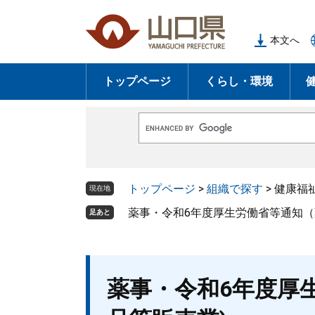
ペ
メ
ー
ニ
本文へ
ジ
ュ
の
ー
トップページ
くらし・環境
先
を
頭
飛
で
ば
G
す
し
o
o
。
て
g
l
本
トップページ
>
組織で探す
>
健康福
e
現在地
文
カ
ス
薬事・令和6年度厚生労働省等通知（
足あと
へ
タ
ム
検
索
本
薬事・令和6年度厚
文