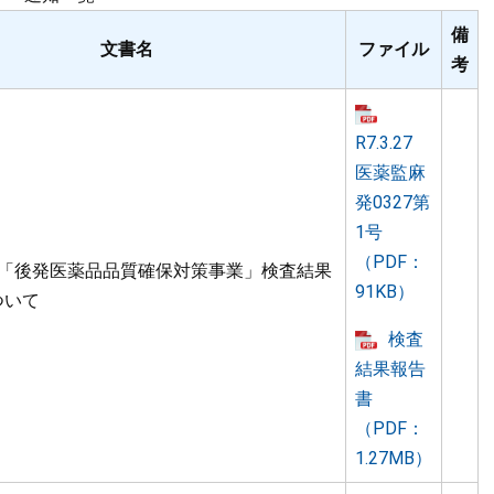
備
文書名
ファイル
考
R7.3.27
医薬監麻
発0327第
1号
（PDF：
度「後発医薬品品質確保対策事業」検査結果
91KB）
ついて
検査
結果報告
書
（PDF：
1.27MB）