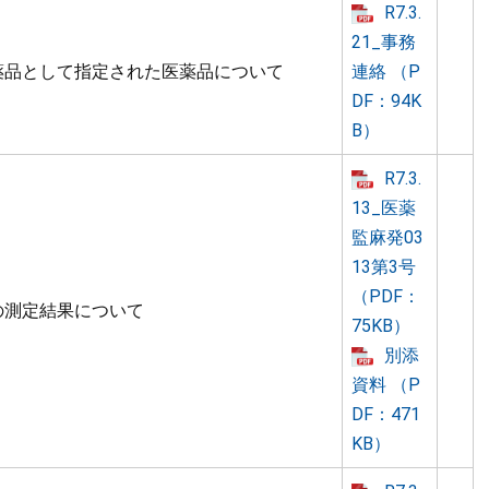
R7.3.
21_事務
薬品として指定された医薬品について
連絡 （P
DF：94K
B）
R7.3.
13_医薬
監麻発03
13第3号
（PDF：
の測定結果について
75KB）
別添
資料 （P
DF：471
KB）