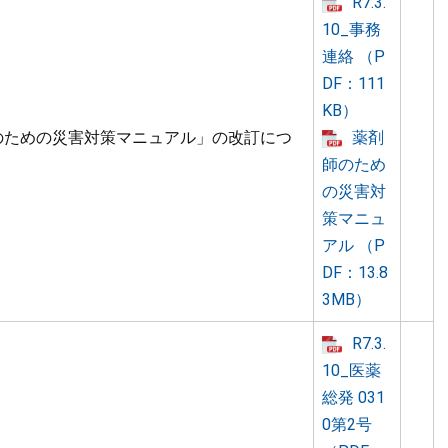
R7.3.
10_事務
連絡 （P
DF：111
KB）
のための災害対策マニュアル」の改訂につ
薬剤
師のため
の災害対
策マニュ
アル （P
DF：13.8
3MB）
R7.3.
10_医薬
総発 031
0第2号