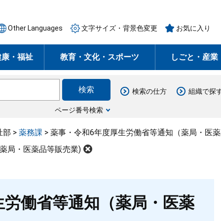
Other Languages
文字サイズ・背景色変更
お気に入り
健康・福祉
教育・文化・スポーツ
しごと・産業
検索の仕方
組織で探
ページ番号検索
祉部
>
薬務課
>
薬事・令和6年度厚生労働省等通知（薬局・医薬
薬局・医薬品等販売業)
生労働省等通知（薬局・医薬