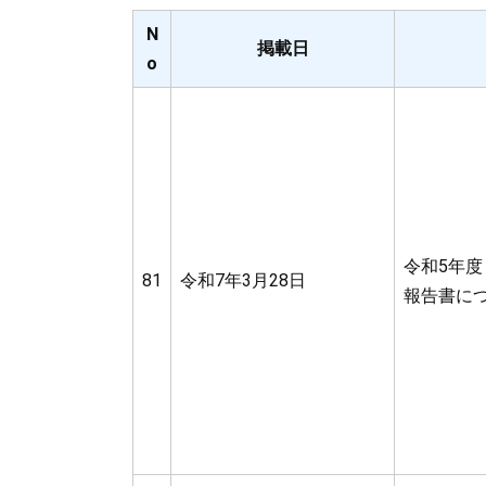
N
掲載日
o
令和5年
81
令和7年3月28日
報告書に