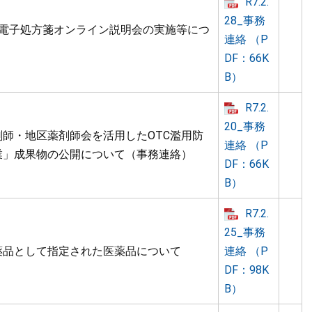
R7.2.
28_事務
度電子処方箋オンライン説明会の実施等につ
連絡 （P
DF：66K
B）
R7.2.
20_事務
剤師・地区薬剤師会を活用したOTC濫用防
連絡 （P
業」成果物の公開について（事務連絡）
DF：66K
B）
R7.2.
25_事務
薬品として指定された医薬品について
連絡 （P
DF：98K
B）