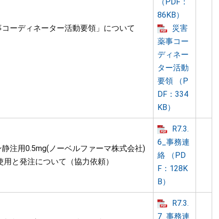
（PDF：
86KB）
事コーディネーター活動要領」について
災害
薬事コー
ディネー
ター活動
要領 （P
DF：334
KB）
R7.3.
6_事務連
静注用0.5mg(ノーベルファーマ株式会社)
絡 （PD
な使用と発注について（協力依頼）
F：128K
B）
R7.3.
7_事務連