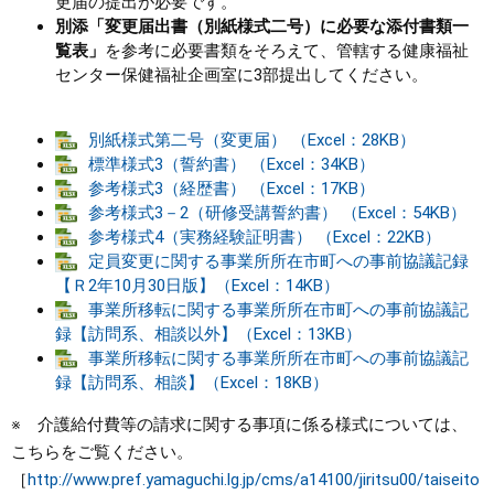
更届の提出が必要です。
別添「変更届出書（別紙様式二号）に必要な添付書類一
覧表」
を参考に必要書類をそろえて、管轄する健康福祉
センター保健福祉企画室に3部提出してください。
別紙様式第二号（変更届） （Excel：28KB）
標準様式3（誓約書） （Excel：34KB）
参考様式3（経歴書） （Excel：17KB）
参考様式3－2（研修受講誓約書） （Excel：54KB）
参考様式4（実務経験証明書） （Excel：22KB）
定員変更に関する事業所所在市町への事前協議記録
【Ｒ2年​10月​30日​版】（Excel：14KB）
事業所移転に関する事業所所在市町への事前協議記
録【訪問系、相談以外】（Excel：13KB）
事業所移転に関する事業所所在市町への事前協議記
録【訪問系、相談】（Excel：18KB）
※ 介護給付費等の請求に関する事項に係る様式については、
こちらをご覧ください。
［
http://www.pref.yamaguchi.lg.jp/cms/a14100/jiritsu00/taiseito