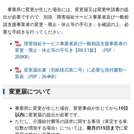
事業所に変更が生じた場合には、変更届又は変更申請書の提
まちづくり
出が必要ですので、別添「障害福祉サービス事業者及び一般相
談支援事業者の変更・廃止・休止等の手引き」を確認の上、必
県政情報
要な手続きを行ってください。
障害福祉サービス事業者及び一般相談支援事業者の
変更・廃止・休止等の手引き【R8.3.1版】 （PDF：
200KB）
変更届出書（別紙様式第二号）に必要な添付書類一
覧表 （PDF：264KB）
変更届について
事業所に変更が生じた場合、変更事由が生じてから
10日
以内
に変更届の提出が必要です。
ただし、介護給付費等の請求に関する事項（算定する単
位数が増加する場合）については、
前月の15日まで
に変