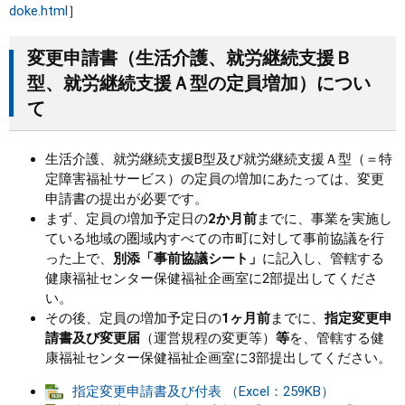
doke.html
］
変更申請書（生活介護、就労継続支援Ｂ
型、就労継続支援Ａ型の定員増加）につい
て
生活介護、就労継続支援B型及び就労継続支援Ａ型（＝特
定障害福祉サービス）の定員の増加にあたっては、変更
申請書の提出が必要です。
まず、定員の増加予定日の
2か月前
までに、事業を実施し
ている地域の圏域内すべての市町に対して事前協議を行
った上で、
別添「事前協議シート」
に記入し、管轄する
健康福祉センター保健福祉企画室に2部提出してくださ
い。
その後、定員の増加予定日の
1ヶ月前
までに、
指定変更申
請書及び変更届
（運営規程の変更等）
等
を、管轄する健
康福祉センター保健福祉企画室に3部提出してください。
指定変更申請書及び付表 （Excel：259KB）