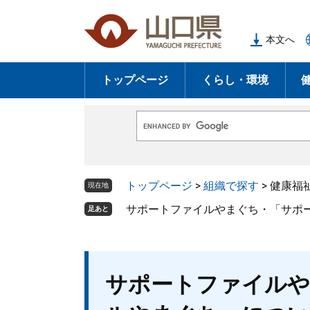
ペ
メ
ー
ニ
本文へ
ジ
ュ
の
ー
トップページ
くらし・環境
先
を
頭
飛
で
ば
G
す
し
o
o
。
て
g
l
本
トップページ
>
組織で探す
>
健康福
e
現在地
文
カ
ス
サポートファイルやまぐち・「サポ
足あと
へ
タ
ム
検
索
本
サポートファイルや
文