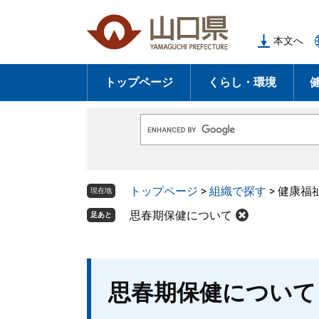
ペ
メ
ー
ニ
本文へ
ジ
ュ
の
ー
トップページ
くらし・環境
先
を
頭
飛
で
ば
G
す
し
o
o
。
て
g
l
本
トップページ
>
組織で探す
>
健康福
e
現在地
文
カ
ス
思春期保健について
足あと
へ
タ
ム
検
索
本
思春期保健について
文