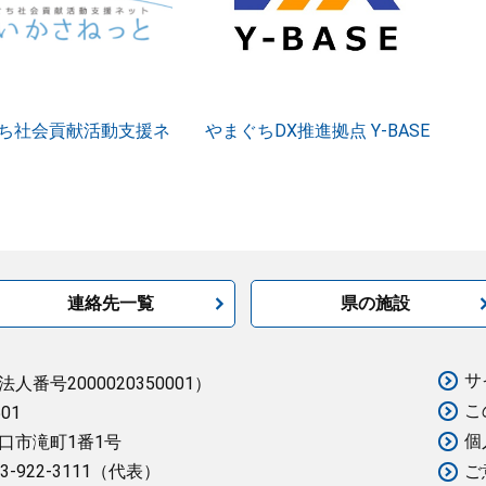
ち社会貢献活動支援ネ
やまぐちDX推進拠点 Y-BASE
連絡先一覧
県の施設
サ
法人番号2000020350001）
こ
501
個
口市滝町1番1号
3-922-3111（代表）
ご