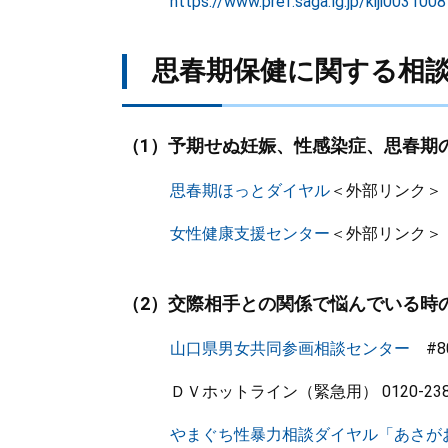
https://www.pref.saga.lg.jp/kiji003100
​思春期保健に関する相
（1）予期せぬ妊娠、性感染症、思春期
思春期ほっとダイヤル
＜外部リンク＞
女性健康支援センター
＜外部リンク＞
（2）交際相手との関係で悩んでいる時
山口県男女共同参画相談センター
#80
ＤＶホットライン（緊急用） 0120-238
やまぐち性暴力相談ダイヤル「あさが