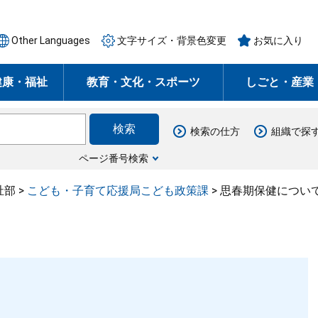
Other Languages
文字サイズ・背景色変更
お気に入り
健康・福祉
教育・文化・スポーツ
しごと・産業
検索の仕方
組織で探
ページ番号検索
祉部
>
こども・子育て応援局こども政策課
>
思春期保健につい