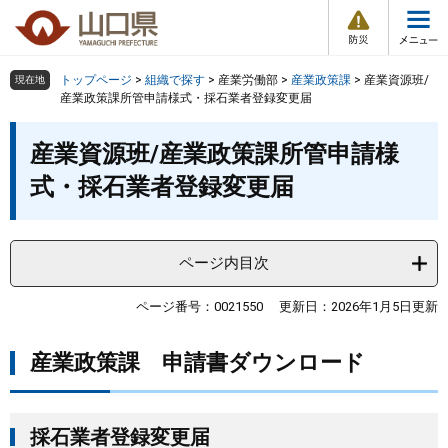
防
ペ
メ
災
ー
ニ
・
メ
災
ジ
ュ
害
ニ
の
ー
組織で探す
情
トップページ
>
組織で探す
>
産業労働部
>
産業政策課
>
産業資源班/
現在地
ュ
報
先
を
産業政策課所管申請様式・採石業者登録変更届
ー
頭
飛
Other Languages
お気に入り
本
ページ番号検索
で
ば
産業資源班/産業政策課所管申請様
文
す
し
検索の仕方
組織で探す
サイトマップで探す
式・採石業者登録変更届
。
て
本
トップページ
文
へ
ページ内目次
くらし・環境
ページ番号：0021550
更新日：2026年1月5日更新
健康・福祉
産業政策課 申請書ダウンロード
教育・文化・スポーツ
しごと・産業・観光
採石業者登録変更届