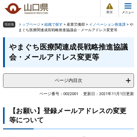
防
ペ
メ
災
ー
ニ
・
メ
災
ジ
ュ
害
ニ
の
ー
組織で探す
情
トップページ
>
組織で探す
>
産業労働部
>
イノベーション推進課
>
や
現在地
ュ
報
先
を
まぐち医療関連成長戦略推進協議会・メールアドレス変更等
ー
頭
飛
Other Languages
お気に入り
本
ページ番号検索
で
ば
やまぐち医療関連成長戦略推進協議
文
す
し
検索の仕方
組織で探す
サイトマップで探す
会・メールアドレス変更等
。
て
本
トップページ
文
へ
ページ内目次
くらし・環境
ページ番号：0022001
更新日：2021年11月1日更新
健康・福祉
【お願い】登録メールアドレスの変更
教育・文化・スポーツ
等について
しごと・産業・観光