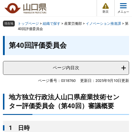
防
ペ
メ
災
ー
ニ
・
メ
災
ジ
ュ
害
ニ
の
ー
組織で探す
情
トップページ
>
組織で探す
>
産業労働部
>
イノベーション推進課
>
第
現在地
ュ
報
先
を
40回評価委員会
ー
頭
飛
Other Languages
お気に入り
本
ページ番号検索
で
ば
第40回評価委員会
文
す
し
検索の仕方
組織で探す
サイトマップで探す
。
て
本
トップページ
ページ内目次
文
へ
くらし・環境
ページ番号：0318760
更新日：2025年9月10日更新
地方独立行政法人山口県産業技術セン
健康・福祉
ター評価委員会（第40回）審議概要
教育・文化・スポーツ
1 日時
しごと・産業・観光