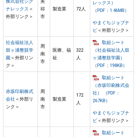
株式会社シグ
美
レックス）
ナレックス
＜
祢
製造業
72人
（PDF：1.46MB）
外部リンク＞
市
やまぐちジョブナ
ビ
＜外部リンク＞
社会福祉法人
取組シート
周
鼓ヶ浦整肢学
医療、福
322
（社会福祉法人鼓
南
園
＜外部リン
祉
人
ヶ浦整肢学園）
市
ク＞
（PDF：198KB）
取組シート
（赤坂印刷株式会
赤坂印刷株式
周
社） （PDF：
172
会社
＜外部リ
南
製造業
267KB）
人
ンク＞
市
やまぐちジョブナ
ビ
＜外部リンク＞
取組シート