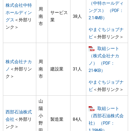
（中特ホールディ
株式会社中特
周
ングス） （PDF：
ホールディン
サービス
南
38人
2.14MB）
グス
＜外部リ
業
市
ンク＞
やまぐちジョブナ
ビ
＜外部リンク＞
取組シート
（株式会社ナカ
株式会社ナカ
周
ノ） （PDF：
ノ
＜外部リン
南
建設業
31人
214KB）
ク＞
市
やまぐちジョブナ
ビ
＜外部リンク＞
山
陽
取組シート
西部石油株式
小
（西部石油株式会
会社
＜外部リ
製造業
84人
野
社） （PDF：
ンク＞
田
1.29MB）