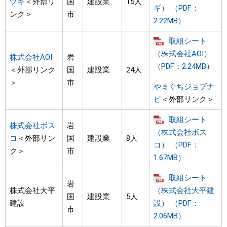
ヅキ
＜外部リ
国
建設業
15人
ギ） （PDF：
ンク＞
市
2.22MB）
取組シート
（株式会社AOI）
株式会社AOI
岩
（PDF：2.24MB）
＜外部リンク
国
建設業
24人
＞
市
やまぐちジョブナ
ビ
＜外部リンク＞
取組シート
株式会社ボス
岩
（株式会社ボス
コ
＜外部リン
国
建設業
8人
コ） （PDF：
ク＞
市
1.67MB）
取組シート
岩
株式会社大平
（株式会社大平建
国
建設業
5人
建設
設） （PDF：
市
2.06MB）