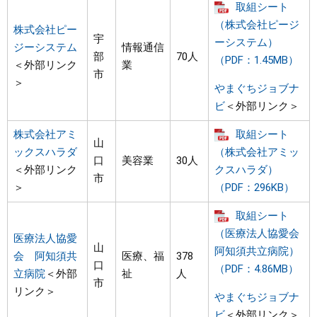
取組シート
（株式会社ピージ
株式会社ピー
宇
ーシステム）
ジーシステム
情報通信
部
70人
（PDF：1.45MB）
＜外部リンク
業
市
＞
やまぐちジョブナ
ビ
＜外部リンク＞
株式会社アミ
取組シート
山
ックスハラダ
（株式会社アミッ
口
美容業
30人
＜外部リンク
クスハラダ）
市
＞
（PDF：296KB）
取組シート
（医療法人協愛会
医療法人協愛
山
阿知須共立病院）
会 阿知須共
医療、福
378
口
（PDF：4.86MB）
立病院
＜外部
祉
人
市
リンク＞
やまぐちジョブナ
ビ
＜外部リンク＞