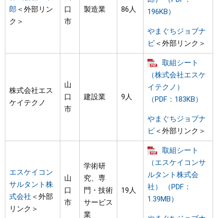
郎
＜外部リン
口
製造業
86人
196KB）
ク＞
市
やまぐちジョブナ
ビ
＜外部リンク＞
取組シート
（株式会社エスケ
山
イテクノ）
株式会社エス
口
建設業
9人
（PDF：183KB）
ケイテクノ
市
やまぐちジョブナ
ビ
＜外部リンク＞
取組シート
（エスケイコンサ
学術研
エスケイコン
ルタント株式会
山
究、専
サルタント株
社） （PDF：
口
門・技術
19人
式会社
＜外部
1.39MB）
市
サービス
リンク＞
業