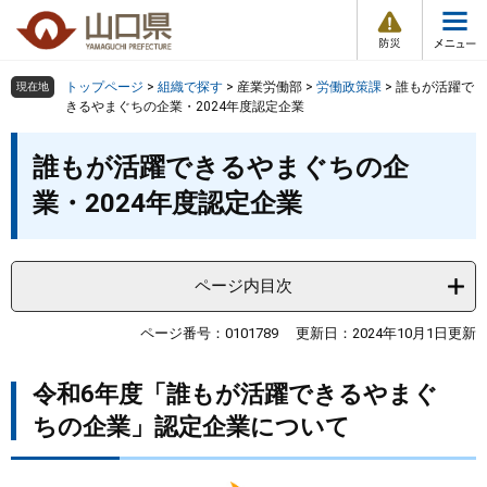
防
ペ
メ
災
ー
ニ
・
メ
災
ジ
ュ
害
ニ
の
ー
組織で探す
情
トップページ
>
組織で探す
>
産業労働部
>
労働政策課
>
誰もが活躍で
現在地
ュ
報
先
を
きるやまぐちの企業・2024年度認定企業
ー
頭
飛
Other Languages
お気に入り
本
ページ番号検索
で
ば
誰もが活躍できるやまぐちの企
文
す
し
検索の仕方
組織で探す
サイトマップで探す
業・2024年度認定企業
。
て
本
トップページ
文
へ
ページ内目次
くらし・環境
ページ番号：0101789
更新日：2024年10月1日更新
健康・福祉
令和6年度「誰もが活躍できるやまぐ
教育・文化・スポーツ
ちの企業」認定企業について
しごと・産業・観光