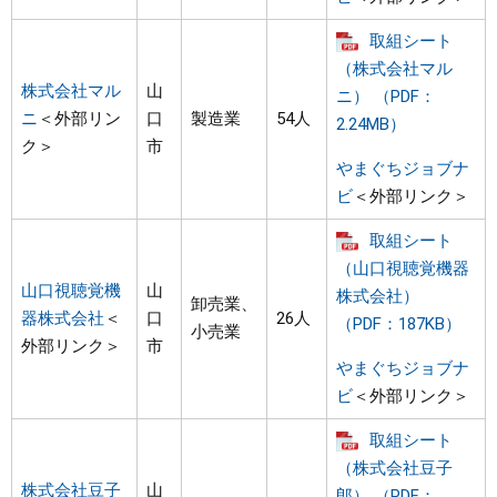
取組シート
（株式会社マル
株式会社マル
山
ニ） （PDF：
ニ
＜外部リン
口
製造業
54人
2.24MB）
ク＞
市
やまぐちジョブナ
ビ
＜外部リンク＞
取組シート
（山口視聴覚機器
山口視聴覚機
山
株式会社）
卸売業、
器株式会社
＜
口
26人
（PDF：187KB）
小売業
外部リンク＞
市
やまぐちジョブナ
ビ
＜外部リンク＞
取組シート
（株式会社豆子
株式会社豆子
山
郎） （PDF：