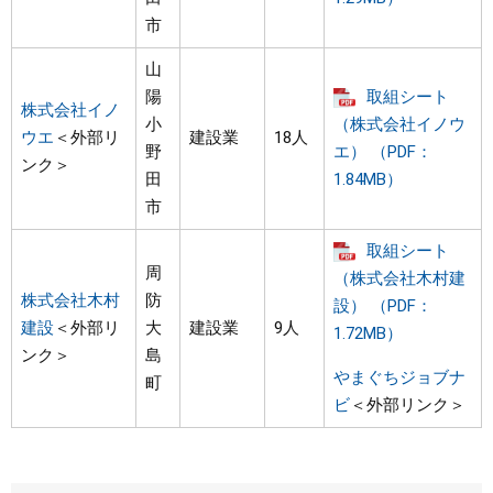
市
山
陽
取組シート
株式会社イノ
小
（株式会社イノウ
ウエ
＜外部リ
建設業
18人
野
エ） （PDF：
ンク＞
田
1.84MB）
市
取組シート
周
（株式会社木村建
株式会社木村
防
設） （PDF：
建設
＜外部リ
大
建設業
9人
1.72MB）
ンク＞
島
やまぐちジョブナ
町
ビ
＜外部リンク＞