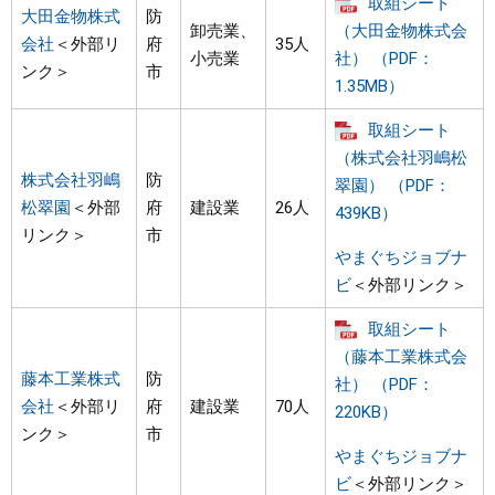
取組シート
大田金物株式
防
卸売業、
（大田金物株式会
会社
＜外部リ
府
35人
小売業
社） （PDF：
ンク＞
市
1.35MB）
取組シート
（株式会社羽嶋松
株式会社羽嶋
防
翠園） （PDF：
松翠園
＜外部
府
建設業
26人
439KB）
リンク＞
市
やまぐちジョブナ
ビ
＜外部リンク＞
取組シート
（藤本工業株式会
藤本工業株式
防
社） （PDF：
会社
＜外部リ
府
建設業
70人
220KB）
ンク＞
市
やまぐちジョブナ
ビ
＜外部リンク＞