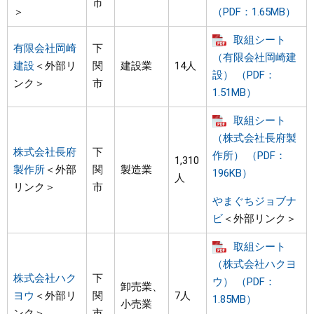
市
＞
（PDF：1.65MB）
取組シート
有限会社岡崎
下
（有限会社岡崎建
建設
＜外部リ
関
建設業
14人
設） （PDF：
ンク＞
市
1.51MB）
取組シート
（株式会社長府製
株式会社長府
下
作所） （PDF：
1,310
製作所
＜外部
関
製造業
196KB）
人
リンク＞
市
やまぐちジョブナ
ビ
＜外部リンク＞
取組シート
（株式会社ハクヨ
株式会社ハク
下
ウ） （PDF：
卸売業、
ヨウ
＜外部リ
関
7人
1.85MB）
小売業
ンク＞
市