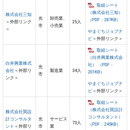
取組シート
（株式会社三知）
株式会社三知
光
卸売業、
（PDF：287KB）
＜外部リンク
25人
市
小売業
＞
やまぐちジョブナ
ビ
＜外部リンク＞
取組シート
（白井興業株式会
白井興業株式
社） （PDF：
光
会社
＜外部リ
製造業
34人
201KB）
市
ンク＞
やまぐちジョブナ
ビ
＜外部リンク＞
取組シート
（株式会社巽設計
株式会社巽設
コンサルタント）
計コンサルタ
光
サービス
73人
（PDF：245KB）
ント
＜外部リ
市
業