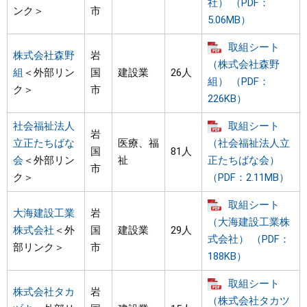
社） （PDF：
ンク＞
市
5.06MB）
取組シート
株式会社森野
岩
（株式会社森野
組
＜外部リン
国
建設業
26人
組） （PDF：
ク＞
市
226KB）
社会福祉法人
取組シート
岩
立正たちばな
医療、福
（社会福祉法人立
国
81人
会
＜外部リン
祉
正たちばな会）
市
ク＞
（PDF：2.11MB）
取組シート
大海建設工業
岩
（大海建設工業株
株式会社
＜外
国
建設業
29人
式会社） （PDF：
部リンク＞
市
188KB）
取組シート
株式会社タカ
岩
（株式会社タカツ