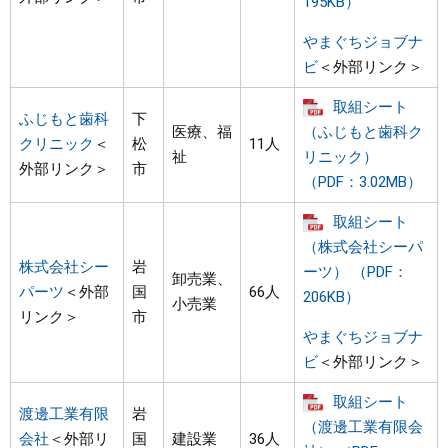
195KB）
やまぐちジョブナ
ビ
＜外部リンク＞
取組シート
ふじもと歯科
下
医療、福
（ふじもと歯科ク
クリニック
＜
松
11人
祉
リニック）
外部リンク＞
市
（PDF：3.02MB）
取組シート
（株式会社シーパ
株式会社シー
岩
ーツ） （PDF：
卸売業、
パーツ
＜外部
国
66人
206KB）
小売業
リンク＞
市
やまぐちジョブナ
ビ
＜外部リンク＞
取組シート
渡邊工業有限
岩
（渡邊工業有限会
会社
＜外部リ
国
建設業
36人