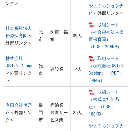
ンク＞
やまぐちジョブナ
ビ
＜外部リンク＞
取組シート
社会福祉法人
光
医療、福
（社会福祉法人松
松原保育園
＜
39人
市
祉
原保育園）
外部リンク＞
（PDF：205KB）
株式会社
取組シート
DS Life Design
光
（株式会社DS Life
建設業
14人
＜外部リンク
市
Design） （PDF：
＞
1.4MB）
取組シート
（株式会社伊乃
有限会社伊乃
長
宿泊業、
正） （PDF：
正
＜外部リン
門
飲食サー
25人
188KB）
ク＞
市
ビス業
やまぐちジョブナ