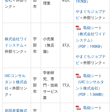
会社
＜外部リ
部
65人
197KB）
理業
ンク＞
市
やまぐちジョブナ
ビ
＜外部リンク＞
取組シート
（株式会社ワイド
株式会社ワイ
宇
小売業
システム）
ドシステム
＜
部
（無店
37人
（PDF：190KB）
外部リンク＞
市
舗）
やまぐちジョブナ
ビ
＜外部リンク＞
学術研
UICコンサル
取組シート
宇
究、専
タント株式会
（UICコンサルタ
部
門・技術
77人
社
＜外部リン
ント株式会社）
市
サービス
ク＞
（PDF：1.36MB）
業
取組シート
前田産業株式
宇