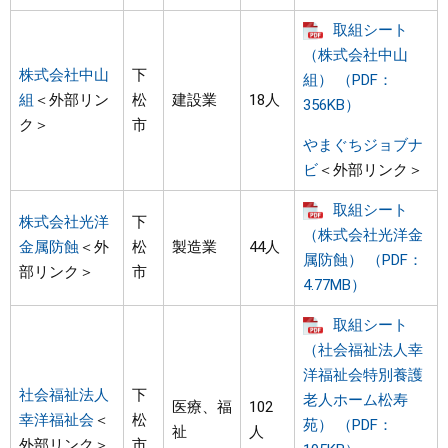
取組シート
（株式会社中山
株式会社中山
下
組） （PDF：
組
＜外部リン
松
建設業
18人
356KB）
ク＞
市
やまぐちジョブナ
ビ
＜外部リンク＞
取組シート
株式会社光洋
下
（株式会社光洋金
金属防蝕
＜外
松
製造業
44人
属防蝕） （PDF：
部リンク＞
市
4.77MB）
取組シート
（社会福祉法人幸
洋福祉会特別養護
社会福祉法人
下
老人ホーム松寿
医療、福
102
幸洋福祉会
＜
松
苑） （PDF：
祉
人
外部リンク＞
市