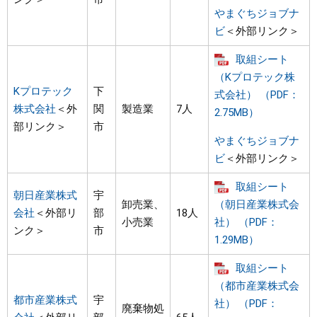
やまぐちジョブナ
ビ
＜外部リンク＞
取組シート
（Kプロテック株
Kプロテック
下
式会社） （PDF：
株式会社
＜外
関
製造業
7人
2.75MB）
部リンク＞
市
やまぐちジョブナ
ビ
＜外部リンク＞
取組シート
朝日産業株式
宇
卸売業、
（朝日産業株式会
会社
＜外部リ
部
18人
小売業
社） （PDF：
ンク＞
市
1.29MB）
取組シート
（都市産業株式会
都市産業株式
宇
社） （PDF：
廃棄物処