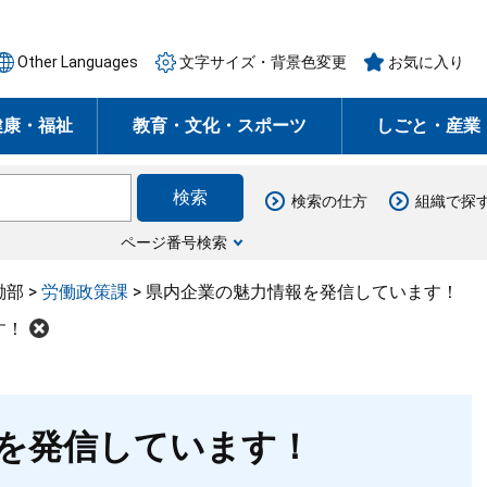
Other Languages
文字サイズ・背景色変更
お気に入り
健康・福祉
教育・文化・スポーツ
しごと・産業
検索の仕方
組織で探
ページ番号検索
働部
>
労働政策課
>
県内企業の魅力情報を発信しています！
す！
を発信しています！