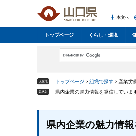
ペ
メ
ー
ニ
本文へ
ジ
ュ
の
ー
トップページ
くらし・環境
先
を
頭
飛
で
ば
G
す
し
o
o
。
て
g
l
本
トップページ
>
組織で探す
>
産業労
e
現在地
文
カ
ス
県内企業の魅力情報を発信していま
足あと
へ
タ
ム
検
索
本
県内企業の魅力情報
文