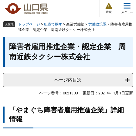
防
ペ
メ
災
ー
ニ
・
メ
災
ジ
ュ
害
ニ
の
ー
組織で探す
情
トップページ
>
組織で探す
>
産業労働部
>
労働政策課
>
障害者雇用推
現在地
ュ
報
先
を
進企業・認定企業 周南近鉄タクシー株式会社
ー
頭
飛
Other Languages
お気に入り
本
ページ番号検索
で
ば
障害者雇用推進企業・認定企業 周
文
す
し
検索の仕方
組織で探す
サイトマップで探す
南近鉄タクシー株式会社
。
て
本
トップページ
文
へ
ページ内目次
くらし・環境
ページ番号：0021308
更新日：2021年11月1日更新
健康・福祉
「やまぐち障害者雇用推進企業」詳細
教育・文化・スポーツ
情報
しごと・産業・観光