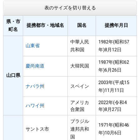
表のサイズを切り替える
まちづくり
県・市
提携都市・地域名
国名
提携年月日
県政情報
町名
中華人民
1982年(昭和57
山東省
共和国
年)8月12日
1987年(昭和62
慶尚南道
大韓民国
年)6月26日
山口県
2003年(平成15
ナバラ州
スペイン
年)11月11日
アメリカ
2022年(令和4
ハワイ州
合衆国
年)8月27日
ブラジル
1971年(昭和46
サントス市
連邦共和
年)10月6日
国