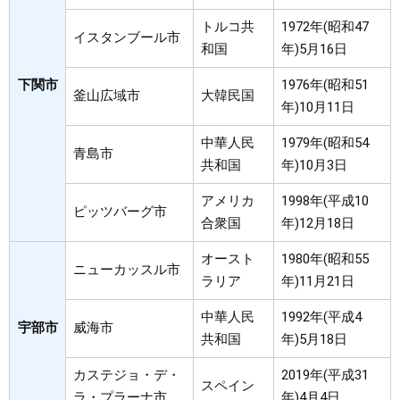
トルコ共
1972年(昭和47
イスタンブール市
和国
年)5月16日
下関市
1976年(昭和51
釜山広域市
大韓民国
年)10月11日
中華人民
1979年(昭和54
青島市
共和国
年)10月3日
アメリカ
1998年(平成10
ピッツバーグ市
合衆国
年)12月18日
オースト
1980年(昭和55
ニューカッスル市
ラリア
年)11月21日
中華人民
1992年(平成4
宇部市
威海市
共和国
年)5月18日
カステジョ・デ・
2019年(平成31
スペイン
ラ・プラーナ市
年)4月4日