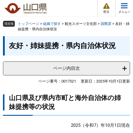
防
ペ
メ
災
ー
ニ
・
メ
災
ジ
ュ
害
ニ
の
ー
組織で探す
情
トップページ
>
組織で探す
>
観光スポーツ文化部
>
国際課
>
友好・姉
現在地
ュ
報
先
を
妹提携・県内自治体状況
ー
頭
飛
Other Languages
お気に入り
本
ページ番号検索
で
ば
友好・姉妹提携・県内自治体状況
文
す
し
検索の仕方
組織で探す
サイトマップで探す
。
て
本
トップページ
ページ内目次
文
へ
くらし・環境
ページ番号：0017521
更新日：2025年10月1日更新
山口県及び県内市町と海外自治体の姉
健康・福祉
妹提携等の状況
教育・文化・スポーツ
2025（令和7）年10月1日現在
しごと・産業・観光