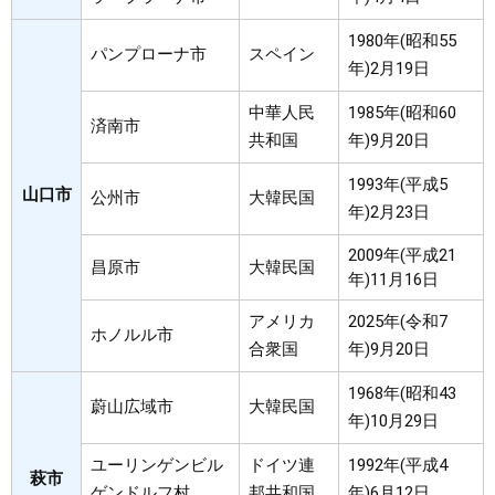
1980年(昭和55
パンプローナ市
スペイン
年)2月19日
中華人民
1985年(昭和60
済南市
共和国
年)9月20日
1993年(平成5
山口市
公州市
大韓民国
年)2月23日
2009年(平成21
昌原市
大韓民国
年)11月16日
アメリカ
2025年(令和7
ホノルル市
合衆国
年)9月20日
1968年(昭和43
蔚山広域市
大韓民国
年)10月29日
ユーリンゲンビル
ドイツ連
1992年(平成4
萩市
ゲンドルフ村
邦共和国
年)6月12日