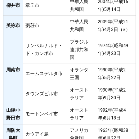
中華人民
2004年(平成16
柳井市
章丘市
共和国
年)5月14日
中華人民
2009年(平成21
美祢市
棗荘市
共和国
年)4月3日（※）
ブラジル
サンベルナルド・
1974年(昭和49
連邦共和
ド・カンポ市
年)4月23日
国
周南市
オランダ
1990年(平成2
エームスデルタ市
王国
年)5月22日
オースト
1990年(平成2
タウンズビル市
ラリア
年)9月30日
山陽小
オースト
1992年(平成4
モートンベイ市
野田市
ラリア
年)8月18日
周防大
アメリカ
1963年(昭和38
カウアイ島
島町
合衆国
年)6月22日