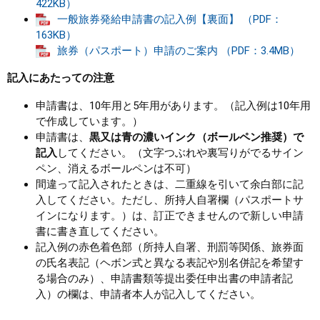
422KB）
一般旅券発給申請書の記入例【裏面】 （PDF：
まちづくり
163KB）
旅券（パスポート）申請のご案内 （PDF：3.4MB）
県政情報
記入にあたっての注意
申請書は、10年用と5年用があります。（記入例は10年用
で作成しています。）
申請書は、
黒又は青の濃いインク（ボールペン推奨）で
記入
してください。（文字つぶれや裏写りがでるサイン
ペン、消えるボールペンは不可）
間違って記入されたときは、二重線を引いて余白部に記
入してください。ただし、所持人自署欄（パスポートサ
インになります。）は、訂正できませんので新しい申請
書に書き直してください。
記入例の赤色着色部（所持人自署、刑罰等関係、旅券面
の氏名表記（ヘボン式と異なる表記や別名併記を希望す
る場合のみ）、申請書類等提出委任申出書の申請者記
入）の欄は、申請者本人が記入してください。