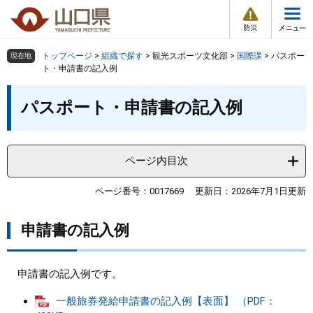
防
ペ
メ
災
ー
ニ
・
メ
災
ジ
ュ
害
ニ
の
ー
組織で探す
情
トップページ
>
組織で探す
>
観光スポーツ文化部
>
国際課
>
パスポー
現在地
ュ
報
先
を
ト・申請書の記入例
ー
頭
飛
Other Languages
お気に入り
本
ページ番号検索
で
ば
パスポート・申請書の記入例
文
す
し
検索の仕方
組織で探す
サイトマップで探す
。
て
本
トップページ
ページ内目次
文
へ
くらし・環境
ページ番号：0017669
更新日：2026年7月1日更新
​申請書の記入例
健康・福祉
教育・文化・スポーツ
申請書の記入例です。
一般旅券発給申請書の記入例【表面】 （PDF：
しごと・産業・観光