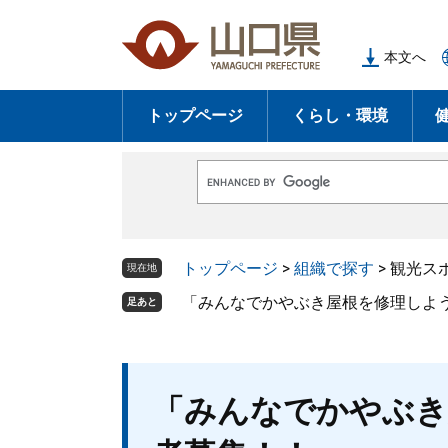
ペ
メ
ー
ニ
本文へ
ジ
ュ
の
ー
トップページ
くらし・環境
先
を
頭
飛
で
ば
G
す
し
o
o
。
て
g
l
本
トップページ
>
組織で探す
>
観光ス
e
現在地
文
カ
ス
「みんなでかやぶき屋根を修理しよ
足あと
へ
タ
ム
検
索
本
「みんなでかやぶき
文