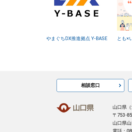
やまぐちDX推進拠点 Y-BASE
とも×
相談窓口
山口県
（
〒753-8
山口県山
電話：08