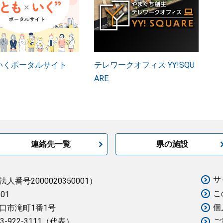
いくポータルサイト
テレワークオフィス YY!SQU
ARE
連絡先一覧
県の施設
サ
法人番号2000020350001）
こ
501
個
口市滝町1番1号
3-922-3111（代表）
ご