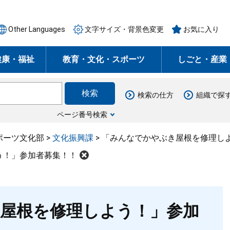
Other Languages
文字サイズ・背景色変更
お気に入り
健康・福祉
教育・文化・スポーツ
しごと・産業
検索の仕方
組織で探
ページ番号検索
ポーツ文化部
>
文化振興課
>
「みんなでかやぶき屋根を修理し
う！」参加者募集！！
屋根を修理しよう！」参加