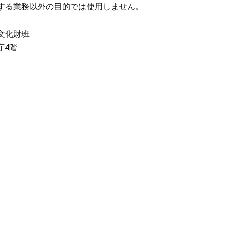
る業務以外の目的では使用しません。
文化財班
県庁4階