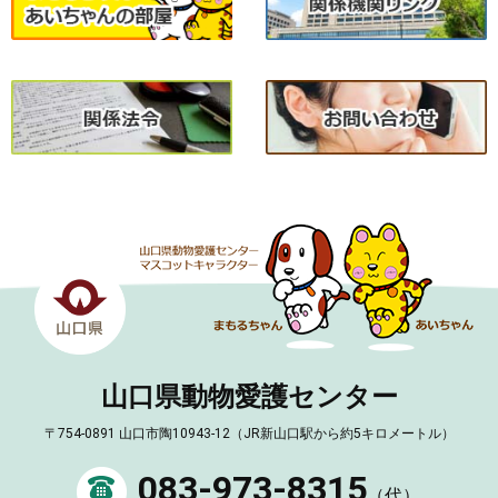
山口県動物愛護センター
〒754-0891 山口市陶10943-12（JR新山口駅から約5キロメートル）
083-973-8315
（代）