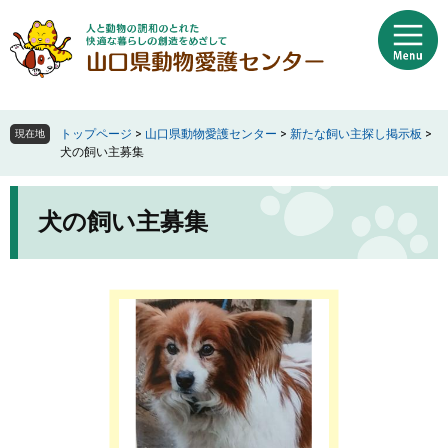
ペ
メ
ー
ニ
ジ
ュ
の
ー
先
を
頭
飛
トップページ
>
山口県動物愛護センター
>
新たな飼い主探し掲示板
>
現在地
で
ば
犬の飼い主募集
す
し
。
て
本
本
犬の飼い主募集
文
文
へ