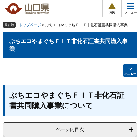
防
ペ
メ
災
ー
ニ
・
メ
災
ジ
ュ
害
ニ
の
ー
組織で探す
情
トップページ
>
ぶちエコやまぐちＦＩＴ非化石証書共同購入事業
現在地
ュ
報
先
を
ー
頭
飛
ぶちエコやまぐちＦＩＴ非化石証書共同購入事
Other Languages
お気に入り
ページ番号検索
で
ば
業
す
し
検索の仕方
組織で探す
サイトマップで探す
。
て
本
トップページ
文
へ
くらし・環境
本
ぶちエコやまぐちＦＩＴ非化石証
文
健康・福祉
書共同購入事業について
教育・文化・スポーツ
ページ内目次
しごと・産業・観光