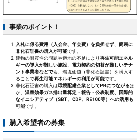
事業のポイント！
入札に係る費用（入会金、年会費）を負担せず
、
簡易に
非化石証書の購入が可能
です。
建物の耐震性の問題や適地の不足により
再生可能エネル
ギーの導入が難しい施設
、
電力契約の切替が難しいテナ
ント事業者などでも
、環境価値（非化石証書）を購入す
ることで
再生可能エネルギーの利用が可能
です。
非化石証書の購入は
環境配慮企業としてPRにつながる
ほ
か、
温室効果ガス排出量算定・報告・公表制度、国際的
なイニシアティブ（SBT、CDP、RE100等）への活用も
可能
です。
購入希望者の募集