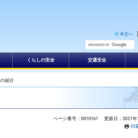
本文へ
G
o
o
g
くらしの安全
交通安全
l
e
カ
ス
タ
署の紹介
ム
検
索
ページ番号：0010161
更新日：2021年
印