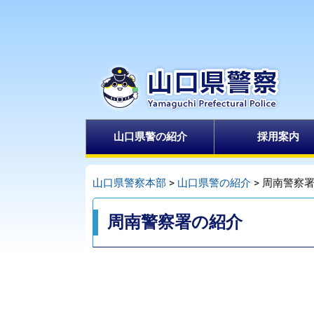
ペ
メ
ー
ニ
ジ
ュ
の
ー
先
を
頭
飛
で
ば
山口県警の紹介
採用案内
す
し
。
て
本
山口県警察本部
>
山口県警の紹介
>
周南警察
文
本
へ
周南警察署の紹介
文