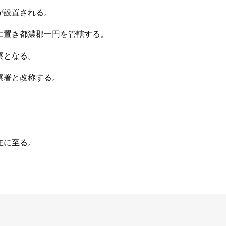
所が設置される。
村に置き都濃郡一円を管轄する。
察となる。
警察署と改称する。
在に至る。