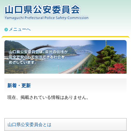
ペ
メ
ー
ニ
ジ
ュ
の
ー
先
を
メニューへ
頭
飛
で
ば
本
す
し
文
。
て
本
文
へ
新着・更新
現在、掲載されている情報はありません。
メ
山口県公安委員会とは
ニ