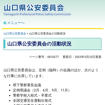
ペ
メ
ー
ニ
ジ
ュ
の
ー
メニューへ
先
を
頭
飛
で
ば
山口県公安委員会
>
山口県公安委員会の活動状況
す
し
本
山口県公安委員会の活動状況
。
て
文
本
文
ページ番号：0010277
更新日：2023年5月23日更新
へ
山口県公安委員会は、定例（臨時）の会議のほか、次のよう
な行事に出席しています。
県下警察署長会議
定例県議会（2月、6月、9月、11月）
警察学校入校式・卒業式
全国交通安全運動出発式