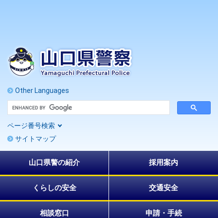
ペ
メ
ー
ニ
ジ
ュ
の
ー
先
を
頭
飛
で
ば
す
し
。
て
Other Languages
本
G
文
o
へ
o
ページ番号検索
g
l
サイトマップ
e
カ
ス
山口県警の紹介
採用案内
タ
ム
検
索
くらしの安全
交通安全
相談窓口
申請・手続