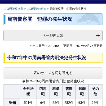
山口県警察本部
>
山口県警の紹介
>
周南警察署 犯罪の発生状況
本
周南警察署 犯罪の発生状況
文
ページ内目次
ページ番号：0010165
更新日：2026年2月26日更新
令和7年中の周南署管内刑法犯発生状況
表のサイズを切り替える
令和7年中の周南署管内刑法犯発生状況
全刑法
凶悪
粗暴
窃盗
知能
その
犯
犯
犯
犯
犯
他
認知
501件
6件
55件
282件
63件
95件