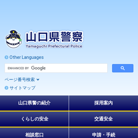
ペ
メ
ー
ニ
ジ
ュ
の
ー
先
を
頭
飛
で
ば
す
し
。
て
Other Languages
本
G
文
o
へ
o
ページ番号検索
g
l
サイトマップ
e
カ
ス
山口県警の紹介
採用案内
タ
ム
検
索
くらしの安全
交通安全
相談窓口
申請・手続