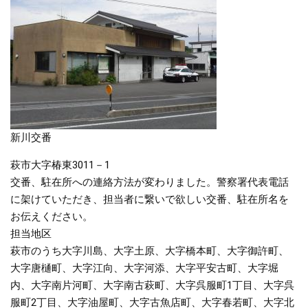
新川交番
萩市大字椿東3011－1
交番、駐在所への連絡方法が変わりました。警察署代表電話
に架けていただき、担当者に繋いで欲しい交番、駐在所名を
お伝えください。
担当地区
萩市のうち大字川島、大字土原、大字橋本町、大字御許町、
大字唐樋町、大字江向、大字河添、大字平安古町、大字堀
内、大字南片河町、大字南古萩町、大字呉服町1丁目、大字呉
服町2丁目、大字油屋町、大字古魚店町、大字春若町、大字北