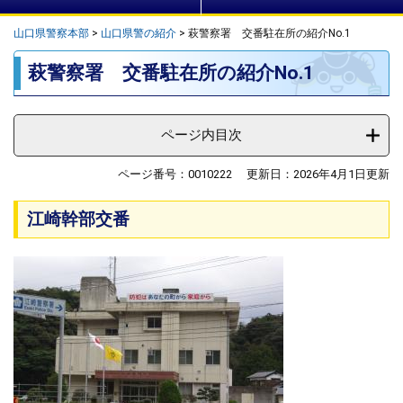
山口県警察本部
>
山口県警の紹介
>
萩警察署 交番駐在所の紹介No.1
本
萩警察署 交番駐在所の紹介No.1
文
ページ内目次
ページ番号：0010222
更新日：2026年4月1日更新
江崎幹部交番