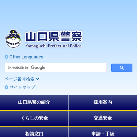
ペ
メ
ー
ニ
ジ
ュ
の
ー
先
を
頭
飛
で
ば
す
し
。
て
Other Languages
本
G
文
o
へ
o
ページ番号検索
g
l
サイトマップ
e
カ
ス
山口県警の紹介
採用案内
タ
ム
検
索
くらしの安全
交通安全
相談窓口
申請・手続