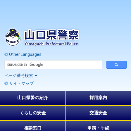
ペ
メ
ー
ニ
ジ
ュ
の
ー
先
を
頭
飛
で
ば
す
し
。
て
Other Languages
本
G
文
o
へ
o
ページ番号検索
g
l
サイトマップ
e
カ
ス
山口県警の紹介
採用案内
タ
ム
検
索
くらしの安全
交通安全
相談窓口
申請・手続