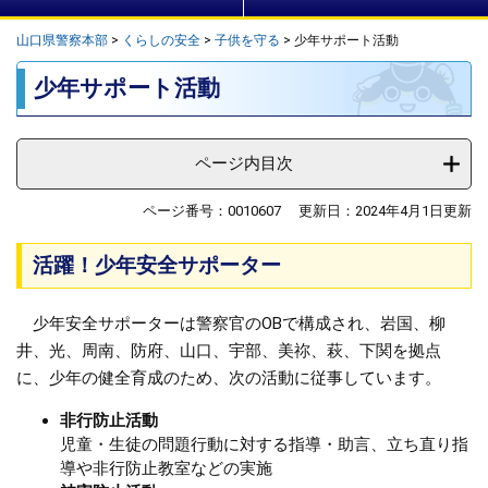
山口県警察本部
>
くらしの安全
>
子供を守る
>
少年サポート活動
本
少年サポート活動
文
ページ内目次
ページ番号：0010607
更新日：2024年4月1日更新
活躍！少年安全サポーター
少年安全サポーターは警察官のOBで構成され、岩国、柳
井、光、周南、防府、山口、宇部、美祢、萩、下関を拠点
に、少年の健全育成のため、次の活動に従事しています。
非行防止活動
児童・生徒の問題行動に対する指導・助言、立ち直り指
導や非行防止教室などの実施