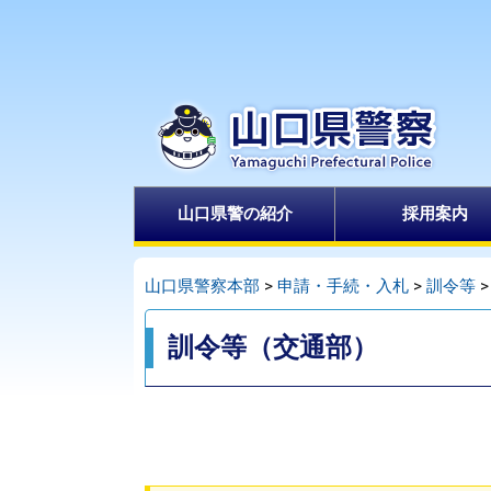
ペ
メ
ー
ニ
ジ
ュ
の
ー
先
を
頭
飛
で
ば
山口県警の紹介
採用案内
す
し
。
て
本
山口県警察本部
>
申請・手続・入札
>
訓令等
文
本
へ
訓令等（交通部）
文