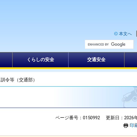
本文へ
G
o
o
g
くらしの安全
交通安全
l
e
カ
ス
タ
>
訓令等（交通部）
ム
検
索
ページ番号：0150992
更新日：2026
印