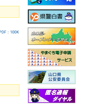
F：100K