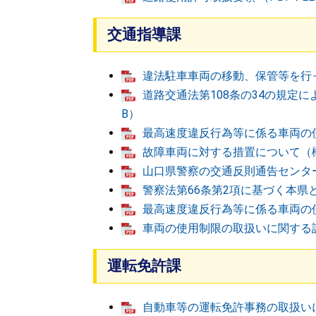
交通指導課
違法駐車車両の移動、保管等を行っ
道路交通法第108条の34の規定に
B）
最高速度違反行為等に係る車両の使
故障車両に対する措置について（概要
山口県警察の交通反則通告センター
警察法第66条第2項に基づく本県
最高速度違反行為等に係る車両の使
車両の使用制限の取扱いに関する訓令
運転免許課
自動車等の運転免許事務の取扱いに関