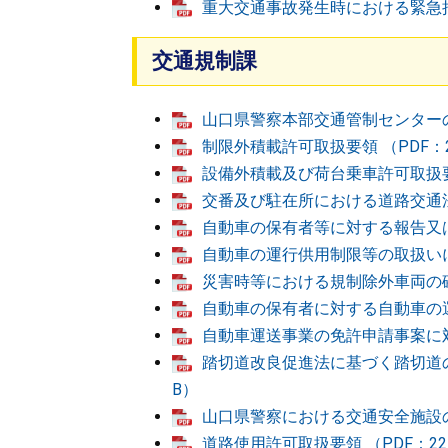
重大交通事故発生時における緊急措
交通規制課
山口県警察本部交通管制センターの
制限外積載許可取扱要領 （PDF：2
設備外積載及び荷台乗車許可取扱要領
交番及び駐在所における道路交通法
自動車の保有者等に対する報告又は
自動車の運行供用制限等の取扱いに関
災害時等における規制除外車両の確認
自動車の保有者に対する自動車の運
自動車運送事業の免許申請事案に対
踏切道改良促進法に基づく踏切道の
B）
山口県警察における交通安全施設の管
道路使用許可取扱要領 （PDF：22