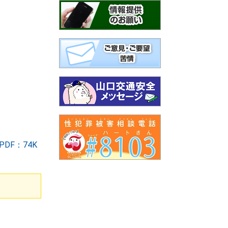
F：74K