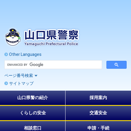
ペ
メ
ー
ニ
ジ
ュ
の
ー
先
を
頭
飛
で
ば
す
し
。
て
Other Languages
本
G
文
o
へ
o
ページ番号検索
g
l
サイトマップ
e
カ
ス
山口県警の紹介
採用案内
タ
ム
検
索
くらしの安全
交通安全
相談窓口
申請・手続