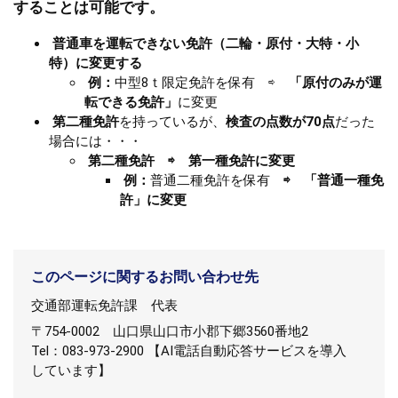
することは可能です。
普通車を運転できない免許（二輪・原付・大特・小
特）に変更する
例：
中型8ｔ限定免許を保有 ⇨
「原付のみが運
転できる免許」
に変更
第二種免許
を持っているが、
検査の点数が70点
だった
場合には・・・
第二種免許 ⇨ 第一種免許に変更
​例：
普通二種免許を保有
⇨ 「普通一種免
許」に変更
このページに関するお問い合わせ先
交通部運転免許課
代表
〒754-0002
山口県山口市小郡下郷3560番地2
Tel：083-973-2900 【AI電話自動応答サービスを導入
しています】