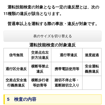
運転技能検査の対象となる一定の違反歴とは、次の
11種類の違反が該当となります。
普通車以上を運転する際の事故・違反が対象です。
表のサイズを切り替える
運転技能検査の対象違反
交差点右左
信号無視
通行帯違反
速度超過
折方法違反
横断等禁止
安全運転
通行区分違反
携帯電話使用等
違反
義務違反
交差点安全進
横断歩行者
踏切不停止等・
行義務違反
等妨害等
遮断踏切立入り
5 検査の内容