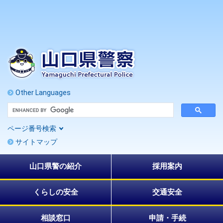
ペ
メ
ー
ニ
ジ
ュ
の
ー
先
を
頭
飛
で
ば
す
し
。
て
Other Languages
本
G
文
o
へ
o
ページ番号検索
g
l
サイトマップ
e
カ
ス
山口県警の紹介
採用案内
タ
ム
検
索
くらしの安全
交通安全
相談窓口
申請・手続