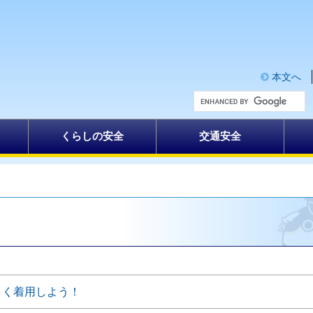
本文へ
G
o
o
g
くらしの安全
交通安全
l
e
カ
ス
タ
全
ム
検
索
しく着用しよう！