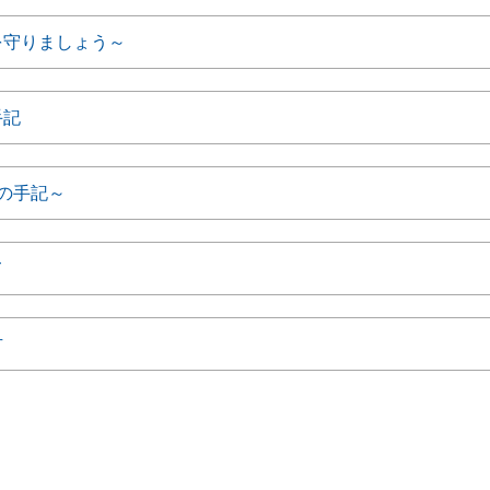
を守りましょう～
手記
の手記～
て
方