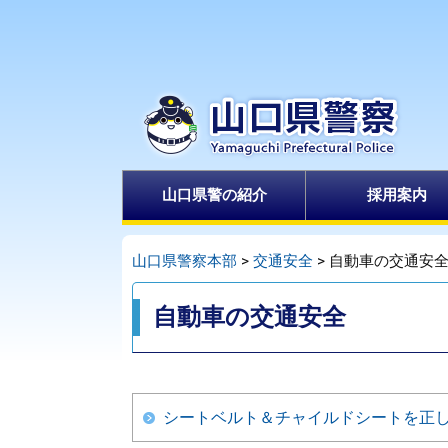
ペ
メ
ー
ニ
ジ
ュ
の
ー
先
を
頭
飛
で
ば
山口県警の紹介
採用案内
す
し
。
て
本
山口県警察本部
>
交通安全
>
自動車の交通安
文
本
へ
自動車の交通安全
文
シートベルト＆チャイルドシートを正