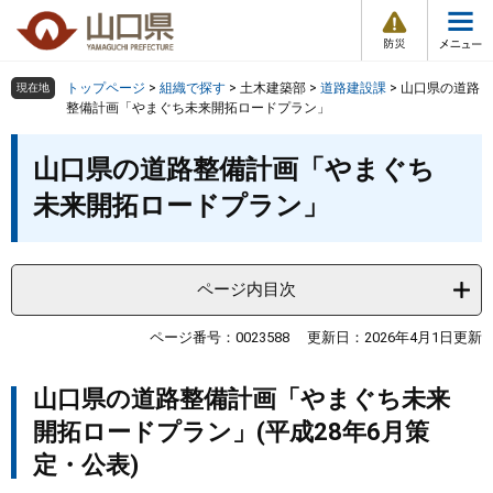
防
ペ
メ
災
ー
ニ
・
メ
災
ジ
ュ
害
ニ
の
ー
組織で探す
情
トップページ
>
組織で探す
>
土木建築部
>
道路建設課
>
山口県の道路
現在地
ュ
報
先
を
整備計画「やまぐち未来開拓ロードプラン」
ー
頭
飛
Other Languages
お気に入り
本
ページ番号検索
で
ば
山口県の道路整備計画「やまぐち
文
す
し
検索の仕方
組織で探す
サイトマップで探す
未来開拓ロードプラン」
。
て
本
トップページ
文
へ
ページ内目次
くらし・環境
ページ番号：0023588
更新日：2026年4月1日更新
健康・福祉
山口県の道路整備計画「やまぐち未来
教育・文化・スポーツ
開拓ロードプラン」(平成28年6月策
定・公表)
しごと・産業・観光