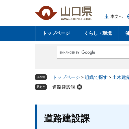
ペ
メ
ー
ニ
本文へ
ジ
ュ
の
ー
トップページ
くらし・環境
先
を
頭
飛
で
ば
G
す
し
o
o
。
て
g
l
本
トップページ
>
組織で探す
>
土木建
e
現在地
文
カ
ス
道路建設課
足あと
へ
タ
ム
検
索
本
道路建設課
文