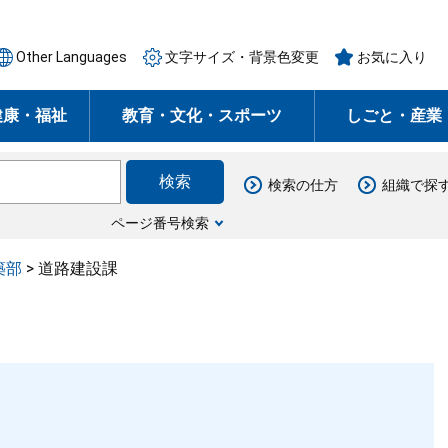
Other Languages
文字サイズ・背景色変更
お気に入り
健康・福祉
教育・文化・スポーツ
しごと・産業
検索の仕方
組織で探
ページ番号検索
築部
>
道路建設課