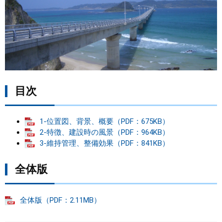
まちづくり
県政情報
目次
1-位置図、背景、概要（PDF：675KB）
2-特徴、建設時の風景（PDF：964KB）
3-維持管理、整備効果（PDF：841KB）
全体版
全体版（PDF：2.11MB）