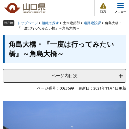
防
ペ
メ
災
ー
ニ
・
メ
災
ジ
ュ
害
ニ
の
ー
組織で探す
情
トップページ
>
組織で探す
>
土木建築部
>
道路建設課
>
角島大橋・
現在地
ュ
報
先
を
『一度は行ってみたい橋』～角島大橋～
ー
頭
飛
Other Languages
お気に入り
本
ページ番号検索
で
ば
角島大橋・『一度は行ってみたい
文
す
し
検索の仕方
組織で探す
サイトマップで探す
橋』～角島大橋～
。
て
本
トップページ
文
へ
ページ内目次
くらし・環境
ページ番号：0023599
更新日：2021年11月1日更新
健康・福祉
教育・文化・スポーツ
しごと・産業・観光