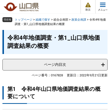
防
ペ
メ
災
ー
ニ
・
メ
災
ジ
ュ
害
ニ
の
ー
組織で探す
情
トップページ
>
組織で探す
>
総合企画部
>
政策企画課
>
令和4年地価
現在地
ュ
報
先
を
調査・第1_山口県地価調査結果の概要
ー
頭
飛
Other Languages
お気に入り
本
ページ番号検索
で
ば
令和4年地価調査・第1_山口県地価
文
す
し
検索の仕方
組織で探す
サイトマップで探す
調査結果の概要
。
て
本
トップページ
文
へ
ページ内目次
くらし・環境
ページ番号：0167828
更新日：2022年9月21日更新
健康・福祉
第1 令和4年山口県地価調査結果の概
教育・文化・スポーツ
要について
しごと・産業・観光