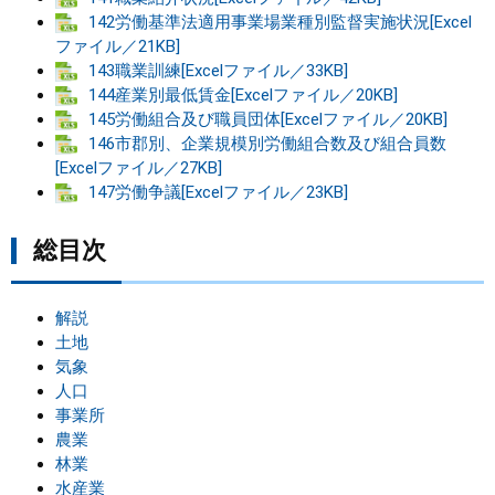
142労働基準法適用事業場業種別監督実施状況[Excel
まちづくり
ファイル／21KB]
143職業訓練[Excelファイル／33KB]
144産業別最低賃金[Excelファイル／20KB]
県政情報
145労働組合及び職員団体[Excelファイル／20KB]
146市郡別、企業規模別労働組合数及び組合員数
[Excelファイル／27KB]
147労働争議[Excelファイル／23KB]
総目次
解説
土地
気象
人口
事業所
農業
林業
水産業