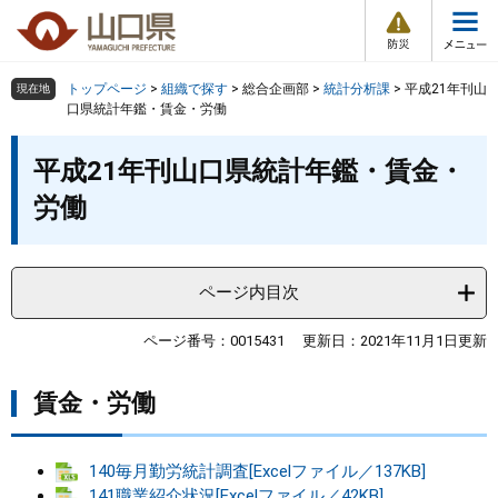
防
ペ
メ
災
ー
ニ
・
メ
災
ジ
ュ
害
ニ
の
ー
組織で探す
情
トップページ
>
組織で探す
>
総合企画部
>
統計分析課
>
平成21年刊山
現在地
ュ
報
先
を
口県統計年鑑・賃金・労働
ー
頭
飛
Other Languages
お気に入り
本
ページ番号検索
で
ば
平成21年刊山口県統計年鑑・賃金・
文
す
し
検索の仕方
組織で探す
サイトマップで探す
労働
。
て
本
トップページ
文
へ
ページ内目次
くらし・環境
ページ番号：0015431
更新日：2021年11月1日更新
健康・福祉
賃金・労働
教育・文化・スポーツ
140毎月勤労統計調査[Excelファイル／137KB]
しごと・産業・観光
141職業紹介状況[Excelファイル／42KB]