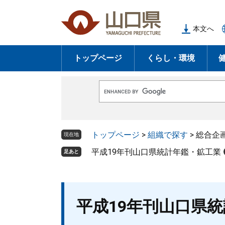
ペ
メ
ー
ニ
本文へ
ジ
ュ
の
ー
トップページ
くらし・環境
先
を
頭
飛
で
ば
G
す
し
o
o
。
て
g
l
本
トップページ
>
組織で探す
>
総合企
e
現在地
文
カ
ス
平成19年刊山口県統計年鑑・鉱工業
足あと
へ
タ
ム
検
索
本
平成19年刊山口県
文