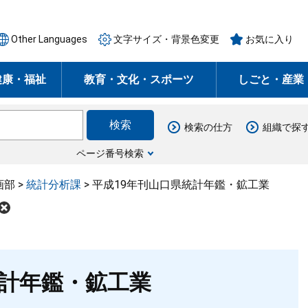
Other Languages
文字サイズ・背景色変更
お気に入り
健康・福祉
教育・文化・スポーツ
しごと・産業
検索の仕方
組織で探
ページ番号検索
画部
>
統計分析課
>
平成19年刊山口県統計年鑑・鉱工業
統計年鑑・鉱工業