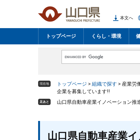
ペ
メ
ー
ニ
本文へ
ジ
ュ
の
ー
トップページ
くらし・環境
先
を
頭
飛
で
ば
G
す
し
o
o
。
て
g
l
本
トップページ
>
組織で探す
>
産業労
e
現在地
文
カ
企業を募集しています!!
ス
へ
タ
山口県自動車産業イノベーション推進
足あと
ム
検
索
本
山口県自動車産業イ
文