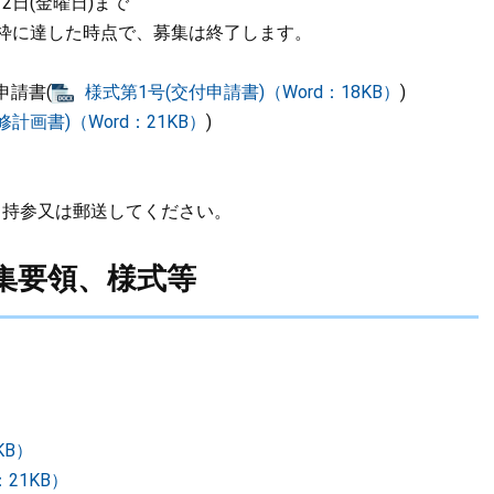
2日(金曜日)まで
枠に達した時点で、募集は終了します。
申請書(
様式第1号(交付申請書)（Word：18KB）
)
計画書)（Word：21KB）
)
、持参又は郵送してください。
集要領、様式等
KB）
21KB）