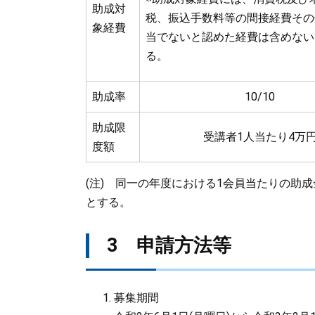
助成対
税、振込手数料等の間接経費その
象経費
当でないと認めた経費は含めない
る。
助成率
10/10
助成限
受講者1人当たり4万
度額
(注) 同一の年度における1会員当たりの助
とする。
3 申請方法等
募集期間