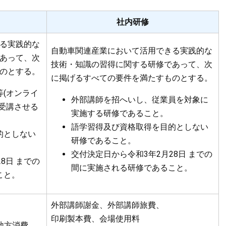
社内研修
る実践的な
自動車関連産業において活用できる実践的な
あって、次
技術・知識の習得に関する研修であって、次
のとする。
に掲げるすべての要件を満たすものとする。
(オンライ
外部講師を招へいし、従業員を対象に
受講させる
実施する研修であること。
語学習得及び資格取得を目的としない
的としない
研修であること。
交付決定日から令和3年2月28日 までの
8日 までの
間に実施される研修であること。
こと。
外部講師謝金、外部講師旅費、
印刷製本費、会場使用料
地方消費