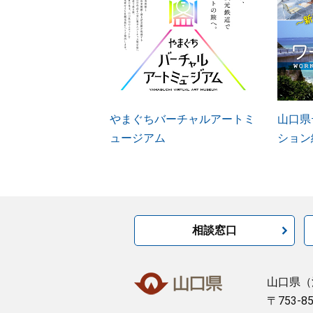
やまぐちバーチャルアートミ
山口県
ュージアム
ション
相談窓口
山口県
（
〒753-8