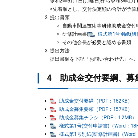
令和2年6月1日(月曜日)から令和3年2月1
※先着順とし、交付決定額の合計が予算
提出書類
自動車関連技術等研修助成金交付
研修計画書(
様式第1号別紙(研修
その他会長が必要と認める書類
提出方法
提出書類を下記「お問い合わせ先」へ
4 助成金交付要綱、募
助成金交付要綱（PDF：182KB）
助成金募集要領（PDF：157KB）
助成金募集チラシ（PDF：1.2MB）
様式第1号(交付申請書)（Word：18
様式第1号別紙(研修計画書)（Word：