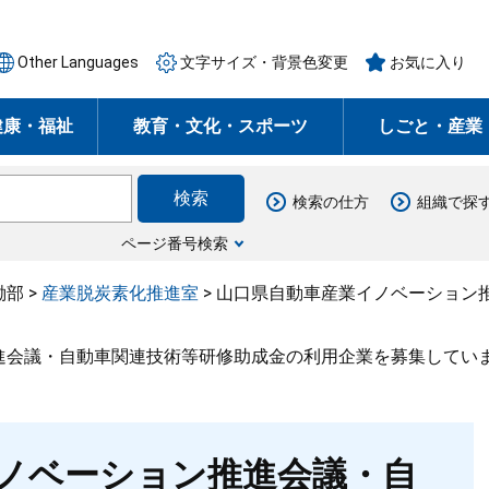
Other Languages
文字サイズ・背景色変更
お気に入り
健康・福祉
教育・文化・スポーツ
しごと・産業
検索の仕方
組織で探
ページ番号検索
働部
>
産業脱炭素化推進室
>
山口県自動車産業イノベーション
会議・自動車関連技術等研修助成金の利用企業を募集していま
ノベーション推進会議・自